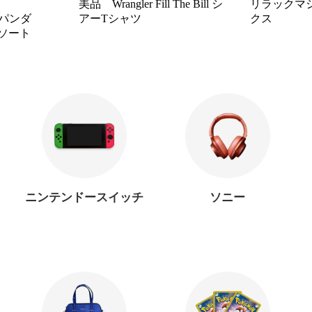
美品 Wrangler Fill The Bill シ
リラックマ
ルパンダ
アーTシャツ
クス
e アソート
ニンテンドースイッチ
ソニー