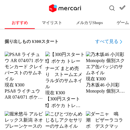
おすすめ
マイリスト
メルカリShops
ゲーム
すべて見る
掘り出しもの ¥300スタート
現在 ¥
300
現在 ¥
300
乃木坂46 小川彩
PSA8 ライチュウ
Monopoly 個別スク
現在 ¥
300
AR 074/071 ポケモ
エア缶バッジ
【300円スタート
ンカード クレイバ
❗️】ポケカ トレー
ースト
ナーズ まとめ売
り ストームエメ
ラルダ