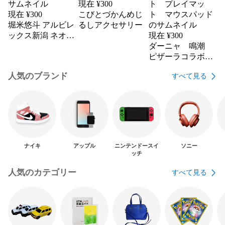
現在 ¥
300
現在 ¥
300
こびとづかんめじ
堀米悠斗 アルビレ
るしアクセサリー
ックス新潟 ネオプ
現在 ¥
300
レーンケース
ダーニャ 鳴潮
ピザーラコラボ
デスクマット プ
人気のブランド
すべて見る
レイマット マウ
スパッド
ナイキ
アップル
ニンテンドースイ
ソニー
ッチ
人気のカテゴリー
すべて見る