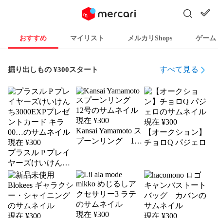
おすすめ
マイリスト
メルカリShops
ゲーム
すべて見る
掘り出しもの ¥300スタート
現在 ¥
300
現在 ¥
300
Kansai Yamamoto ス
【オークション】
プーンリング 12
現在 ¥
300
チョロQ パジェロ
号
プラスル P プレイ
ヤーズけいけんち
3000EXPプレゼン
トカード キラ 00…
現在 ¥
300
現在 ¥
300
現在 ¥
300