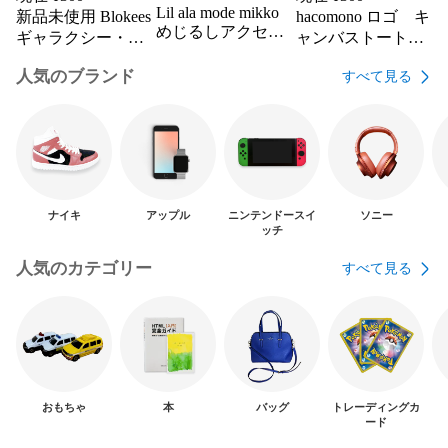
Lil ala mode mikko
新品未使用 Blokees
hacomono ロゴ キ
めじるしアクセサ
ギャラクシー・シ
ャンバストートバ
リー3 ラテ
ャイニング
ッグ カバン
人気のブランド
すべて見る
ナイキ
アップル
ニンテンドースイ
ソニー
ッチ
人気のカテゴリー
すべて見る
おもちゃ
本
バッグ
トレーディングカ
ード