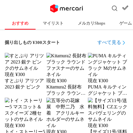
おすすめ
マイリスト
メルカリShops
ゲーム
すべて見る
掘り出しもの ¥300スタート
現在 ¥
300
すとぷり アリツア
現在 ¥
300
現在 ¥
300
2023 銀テ ピンク
Kitamura2 長財布
PUMA キルティン
ブラック ラウンド
グジャケット ブラ
ファスナー
ック M
現在 ¥
300
現在 ¥
300
トイ・ストーリー5
現在 ¥
300
【サイズ11号/送料