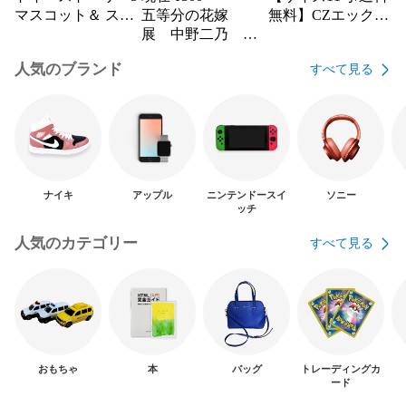
マスコット＆ スク
五等分の花嫁
無料】CZエックス
イーズ 2種セット
展 中野二乃 水
パヴェリング
着 アクリルキー
人気のブランド
すべて見る
ホルダー
ナイキ
アップル
ニンテンドースイ
ソニー
ッチ
人気のカテゴリー
すべて見る
おもちゃ
本
バッグ
トレーディングカ
ード