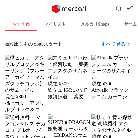
おすすめ
マイリスト
メルカリShops
ゲーム
すべて見る
掘り出しもの ¥300スタート
現在 ¥
300
現在 ¥
300
鉄ミュ IGRいわて
Airwalk ブラック
現在 ¥
300
銀河鉄道 二葉要 ア
デニム カーゴショ
橘ヒカリ アクリ
クスタ
ーツ
ルブロック＆キー
リング【ブルーア
ーカイブ マムズ
タッチコラボ】
現在 ¥
300