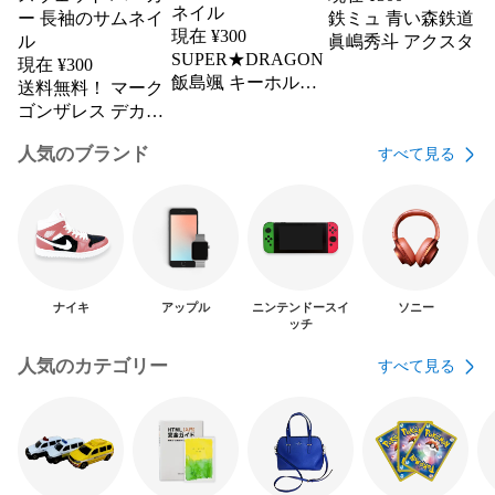
鉄ミュ 青い森鉄道
現在 ¥
300
眞嶋秀斗 アクスタ
SUPER★DRAGON
現在 ¥
300
飯島颯 キーホルダ
送料無料！ マーク
ー EBiDAN
ゴンザレス デカロ
ゴ プルオーバー
人気のブランド
すべて見る
スウェット パーカ
ー 長袖
ナイキ
アップル
ニンテンドースイ
ソニー
ッチ
人気のカテゴリー
すべて見る