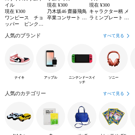
現在 ¥
300
現在 ¥
300
現在 ¥
300
乃木坂46 齋藤飛鳥
キャラクター柄 メ
ワンピース チョ
卒業コンサート マ
ラミンプレート 2
ッパー ピンク
フラータオル
枚セット
ポロシャツ Mサ
人気のブランド
すべて見る
イズ
ナイキ
アップル
ニンテンドースイ
ソニー
ッチ
人気のカテゴリー
すべて見る