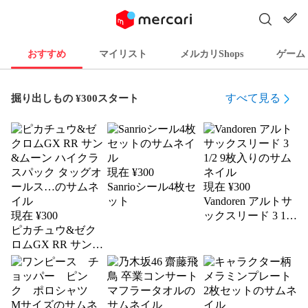
おすすめ
マイリスト
メルカリShops
ゲーム
すべて見る
掘り出しもの ¥300スタート
現在 ¥
300
Sanrioシール4枚セ
現在 ¥
300
ット
Vandoren アルトサ
現在 ¥
300
ックスリード 3 1/2
ピカチュウ&ゼク
9枚入り
ロムGX RR サン&
ムーン ハイクラス
パック タッグオー
ルス…