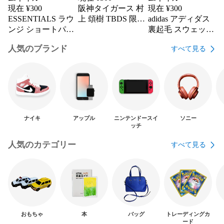
現在 ¥
300
阪神タイガース 村
現在 ¥
300
ESSENTIALS ラウ
上 頌樹 TBDS 限定
adidas アディダス
ンジ ショートパン
トレカ
裏起毛 スウェット
ツ Mサイズ ブラ
パンツ アイボリー
人気のブランド
すべて見る
ック FOG
ワイド XL
ナイキ
アップル
ニンテンドースイ
ソニー
ッチ
人気のカテゴリー
すべて見る
おもちゃ
本
バッグ
トレーディングカ
ード