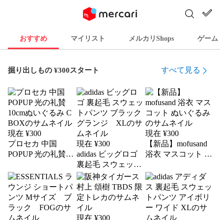
おすすめ
マイリスト
メルカリShops
ゲーム
すべて見る
掘り出しもの ¥300スタート
現在 ¥
300
現在 ¥
300
プロセカ 中国
現在 ¥
300
【新品】mofusand
POPUP 光の礼賛
adidas ビッグロゴ
浴衣 マスコット ぬ
10cmぬいぐるみ C
裏起毛 スウェット
いぐるみ
BOX
パンツ ブラック グ
ランジ XL
現在 ¥
300