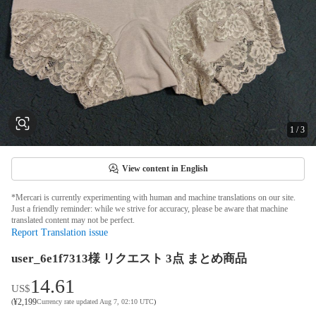
1
/
3
View content in English
*Mercari is currently experimenting with human and machine translations on our site.
Just a friendly reminder: while we strive for accuracy, please be aware that machine
translated content may not be perfect.
Report Translation issue
user_6e1f7313様 リクエスト 3点 まとめ商品
14.61
US$
¥
2,199
(
Currency rate updated Aug 7, 02:10 UTC
)