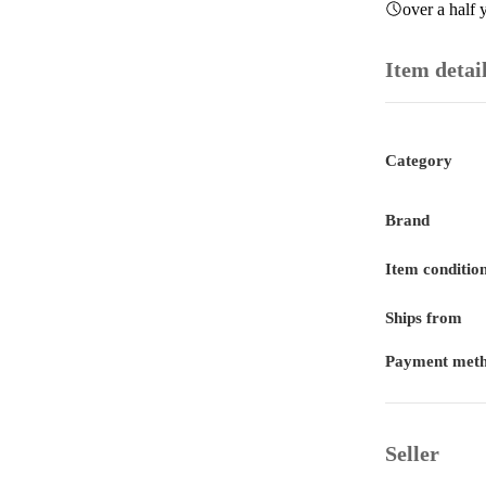
over a half 
Item detai
Category
Brand
Item conditio
Ships from
Payment met
Seller