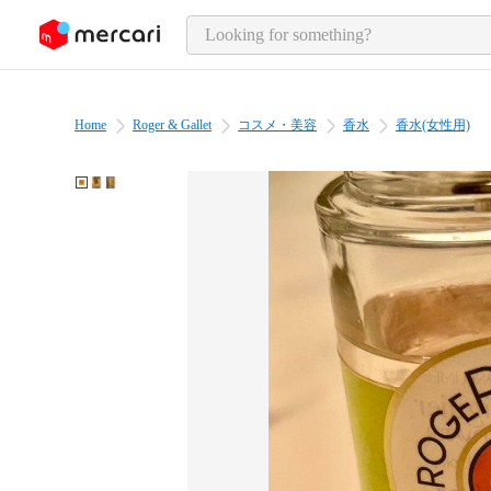
o page content
Home
Roger & Gallet
コスメ・美容
香水
香水(女性用)