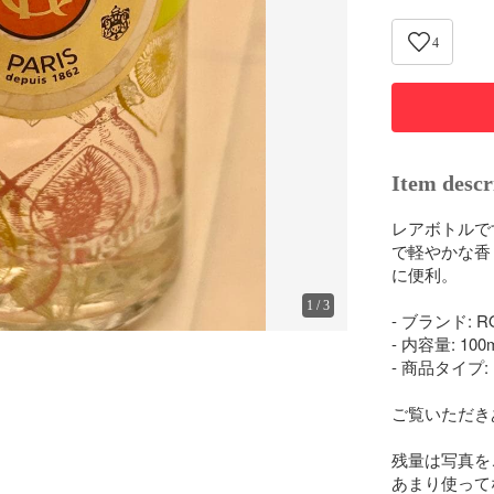
4
Item descr
レアボトルで
で軽やかな香
に便利。

1
/
3
- ブランド: RO
- 内容量: 100m
- 商品タイプ
ご覧いただき
残量は写真を
あまり使って