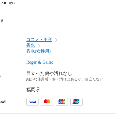
year ago
ls
コスメ・美容
香水
香水(女性用)
Roger & Gallet
目立った傷や汚れなし
n
細かな使用感・傷・汚れはあるが、目立たない
福岡県
hod