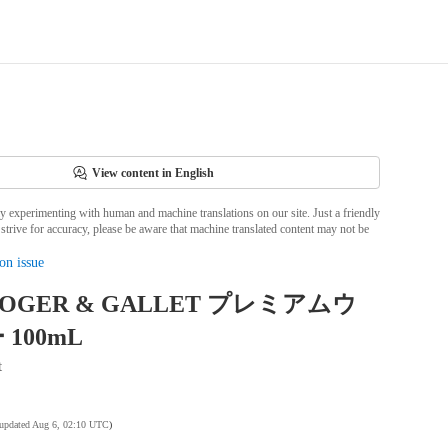
View content in English
ly experimenting with human and machine translations on our site. Just a friendly
strive for accuracy, please be aware that machine translated content may not be
on issue
OGER & GALLET プレミアムウ
100mL
t
 updated Aug 6, 02:10 UTC
)