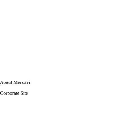
About Mercari
Corporate Site
Mercari Careers
Latest News
Official Blog
Press Kit
Mercari US
m department
Help