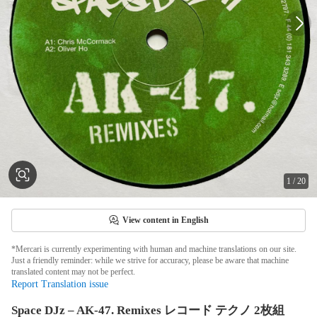
1
/
20
View content in English
*Mercari is currently experimenting with human and machine translations on our site.
Just a friendly reminder: while we strive for accuracy, please be aware that machine
translated content may not be perfect.
Report Translation issue
Space DJz – AK-47. Remixes レコード テクノ 2枚組