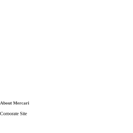
About Mercari
Corporate Site
Mercari Careers
Latest News
Official Blog