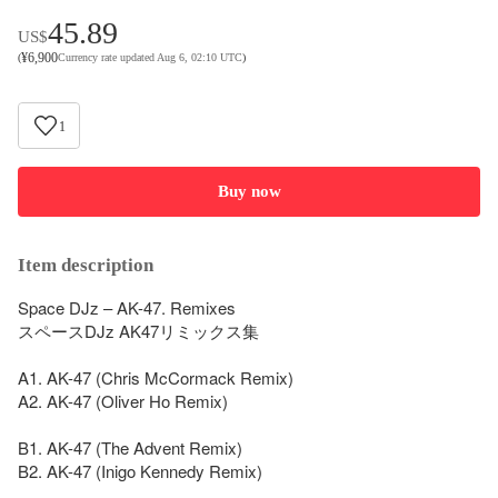
45.89
US$
¥
6,900
(
Currency rate updated Aug 6, 02:10 UTC
)
1
Buy now
Item description
Space DJz – AK-47. Remixes

スペースDJz AK47リミックス集

A1. AK-47 (Chris McCormack Remix)

A2. AK-47 (Oliver Ho Remix)

B1. AK-47 (The Advent Remix)

B2. AK-47 (Inigo Kennedy Remix)
