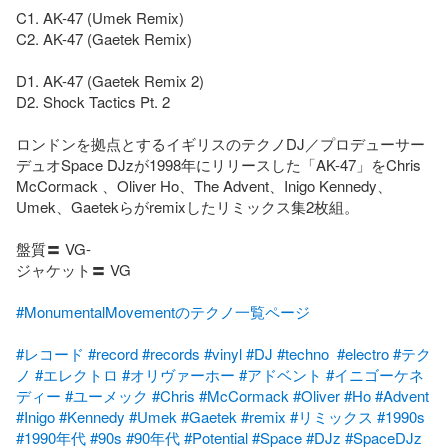
C1. AK-47 (Umek Remix)

C2. AK-47 (Gaetek Remix)

D1. AK-47 (Gaetek Remix 2)

D2. Shock Tactics Pt. 2

ロンドンを拠点とするイギリスのテクノDJ／プロデューサー
デュオSpace DJzが1998年にリリースした「AK-47」をChris 
McCormack 、Oliver Ho、The Advent、Inigo Kennedy、
Umek、Gaetekらがremixしたリミックス集2枚組。

盤質〓 VG-

ジャケット〓 VG

#MonumentalMovementのテクノ一覧ページ
#レコード
#record
#records
#vinyl
#DJ
#techno
#electro
#テク
ノ
#エレクトロ
#オリヴァーホー
#アドベント
#イニゴーケネ
ディー
#ユーメック
#Chris
#McCormack
#Oliver
#Ho
#Advent
#Inigo
#Kennedy
#Umek
#Gaetek
#remix
#リミックス
#1990s
#1990年代
#90s
#90年代
#Potential
#Space
#DJz
#SpaceDJz