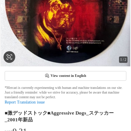
1
/
2
View content in English
*Mercari is currently experimenting with human and machine translations on our site.
Just a friendly reminder: while we strive for accuracy, please be aware that machine
translated content may not be perfect.
Report Translation issue
■激デッドストック■Aggressive Dogs_ステッカー
_2001年新品