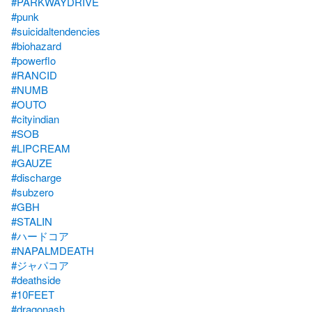
#PARKWAYDRIVE
#punk
#suicidaltendencies
#biohazard
#powerflo
#RANCID
#NUMB
#OUTO
#cityindian
#SOB
#LIPCREAM
#GAUZE
#discharge
#subzero
#GBH
#STALIN
#ハードコア
#NAPALMDEATH
#ジャパコア
#deathside
#10FEET
#dragonash