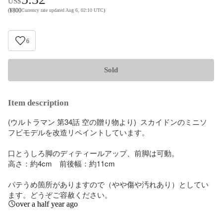
US$
¥
800
(
Currency rate updated Aug 6, 02:10 UTC
)
6
Sold
Item description
(ウルトラマン 第34話 空の贈り物より)  スカイドンのミニソ
フビモデルを改造リペイントしています。

口とうしろ脚のディティールアップ、前脚は可動。

高さ：約4cm　前後幅：約11cm

パテうめ箇所がありますので（やや傷や汚れあり）としてい
ます。どうぞご容赦ください。
over a half year ago