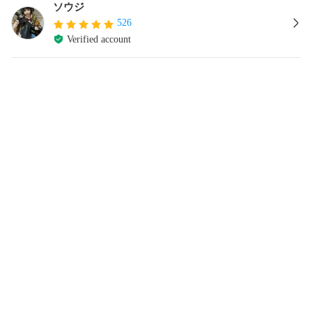
ソウジ
526
Verified account