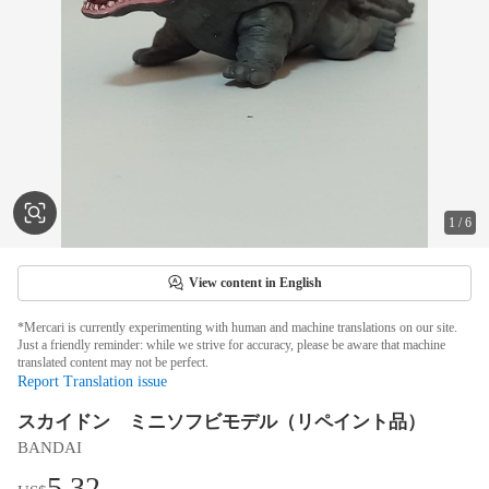
1
/
6
View content in English
*Mercari is currently experimenting with human and machine translations on our site.
Just a friendly reminder: while we strive for accuracy, please be aware that machine
translated content may not be perfect.
Report Translation issue
スカイドン ミニソフビモデル（リペイント品）
BANDAI
5.32