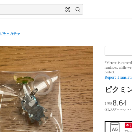
ガチャガチャ
*Mercari is current
reminder: while we 
perfect.
Report Translati
ピクミ
8.64
US$
¥
1,300
(
Currency rate
ゆう
This