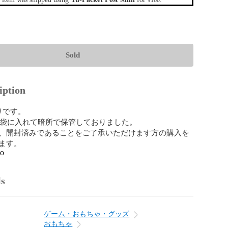
¥160
Sold
iption
です。

P袋に入れて暗所で保管しておりました。

、開封済みであることをご了承いただけます方の購入を
ます。
go
ls
ゲーム・おもちゃ・グッズ
おもちゃ