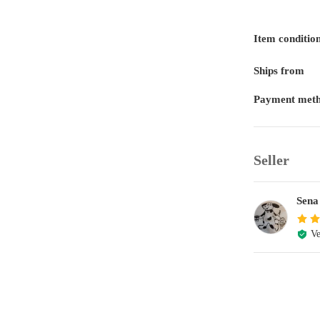
Item conditio
Ships from
Payment met
Seller
Sena
Ve