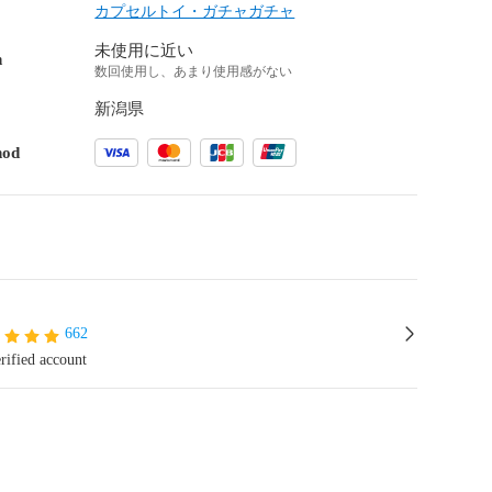
カプセルトイ・ガチャガチャ
未使用に近い
n
数回使用し、あまり使用感がない
新潟県
hod
662
rified account