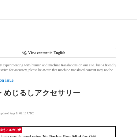
View content in English
ly experimenting with human and machine translations on our site. Just a friendly
strive for accuracy, please be aware that machine translated content may not be
on issue
ン めじるしアクセサリー
 updated Aug 8, 02:10 UTC
)
ゆうメルカリ便
 item was shipped using
Yu-Packet Post Mini
for
.