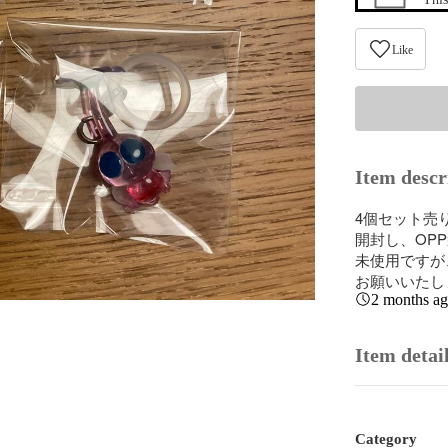
Like
Item descr
4個セット売り
開封し、OP
未使用ですが
お願いいたし
2 months a
Item detai
Category