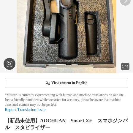
1
/
4
View content in English
*Mercari is currently experimenting with human and machine translations on our site.
Just a friendly reminder: while we strive for accuracy, please be aware that machine
translated content may not be perfect.
Report Translation issue
【新品未使用】AOCHUAN Smart XE スマホジンバ
ル スタビライザー