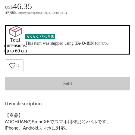
46.35
US$
¥
6,980
(
Currency rate updated Aug 8, 02:10 UTC
)
らくらくメルカリ便
Total 
This item was shipped using
TA-Q-BIN
for
.
¥750
dimensions:

up to 60 cm
12
Sold
Item description
【商品】

AOCHUANのSmartXEでスマホ用3軸ジンバルです。

iPhone、Androidスマホに対応。
