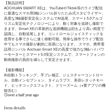
【製品説明】

AOCHUAN SMART XEは、YouTubeやTiktok等のライブ配信
に最適なスマホ用3軸ジンバル折りたたみ式スタビライザー。
高度な3軸撮影安定化システムでAI追尾、スマート5.0アルゴ
リズム安定化テクノロジーにより、動く対象を追跡し撮影で
きます。Smart XEの革新的な追跡機能は顔をより高い精度で
認識し、自動追尾します。コントロールジョイスティックを
使用する事でさらに速く移動可能。簡単な操作でライブ配信
中でもスマホ撮影が劇的に容易になります。 スマホ、携帯電
話用ジンバル Aochuan Smart XEの高度で強力な3軸ハイパワ
ーモーターとスマート5.0安定システムで、スマートフォンの
動画撮影の負担を減らして安定させます。

【撮影機能】

AI自動トラッキング、手ブレ補正、ジェスチャーコントロー
ル、自動インセプション、タイムラプス、美容レタッチモー
ド、ヒッチコックエフェクト、ドリーズーム（※要アプリの機
能含む）
over a half year ago
Item details