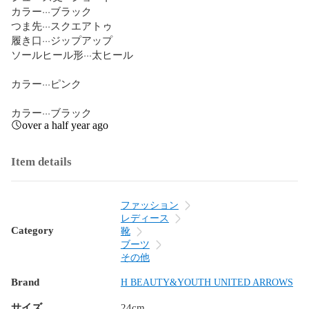
カラー···ブラック

つま先···スクエアトゥ

履き口···ジップアップ

ソールヒール形···太ヒール

カラー···ピンク

カラー···ブラック
over a half year ago
Item details
ファッション
レディース
Category
靴
ブーツ
その他
Brand
H BEAUTY&YOUTH UNITED ARROWS
サイズ
24cm