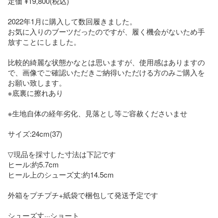
定価 ¥19,800(税込)

2022年1月に購入して数回履きました。

お気に入りのブーツだったのですが、履く機会がないため手
放すことにしました。

比較的綺麗な状態かなとは思いますが、使用感はありますの
で、画像でご確認いただきご納得いただける方のみご購入を
お願い致します。

※底裏に擦れあり

※生地自体の経年劣化、見落とし等ご容赦くださいませ

サイズ:24cm(37)

▽現品を採寸した寸法は下記です

ヒール:約5.7cm

ヒール上のシューズ丈:約14.5cm

外箱をプチプチ+紙袋で梱包して発送予定です

シューズ丈···ショート
