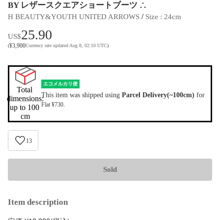
BY レザースクエアショートブーツ ∴
 / 
H BEAUTY&YOUTH UNITED ARROWS
Size
 : 
24cm
25.90
US$
¥
3,900
(
Currency rate updated Aug 8, 02:10 UTC
)
エコメルカリ便
Total 
This item was shipped using
Parcel Delivery(~100cm)
for
dimensions:

.
Flat ¥730
up to 100 
cm
13
Sold
Item description