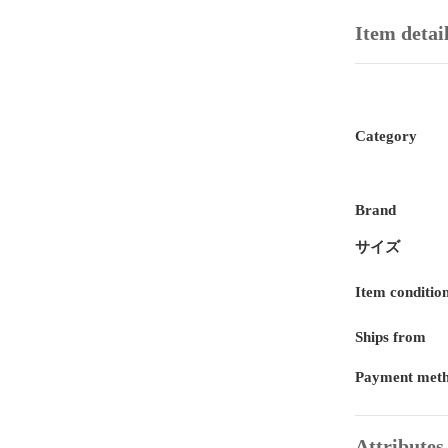
Item detai
Category
Brand
サイズ
Item conditio
Ships from
Payment met
Attributes