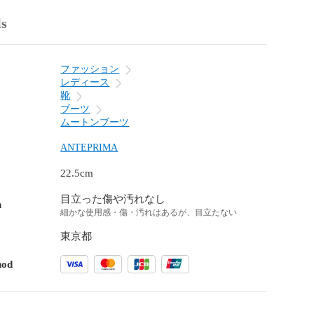
ls
ファッション
レディース
靴
ブーツ
ムートンブーツ
ANTEPRIMA
22.5cm
目立った傷や汚れなし
n
細かな使用感・傷・汚れはあるが、目立たない
東京都
hod