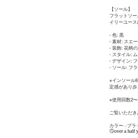
【ソール】

フラットソー
イリーユース
- 色: 黒

- 素材: スエー
- 装飾: 花柄
- スタイル: 
- デザイン: 
- ソール: フ
※インソール
定感があり歩
※使用回数2
ご覧いただき
カラー···ブ
over a half 