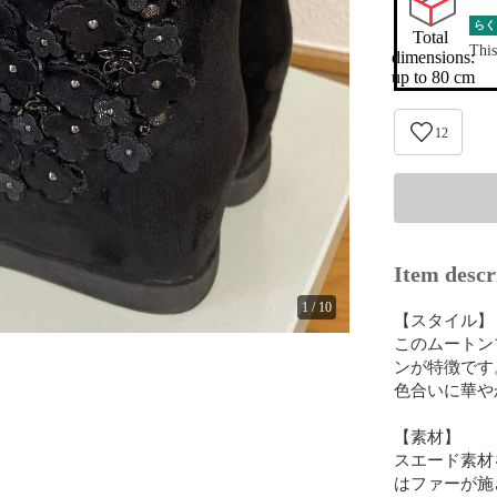
らく
Total 
This
dimensions:

up to 80 cm
12
Item descr
1
/
10
【スタイル】

このムートン
ンが特徴です
色合いに華や
【素材】

スエード素材
はファーが施