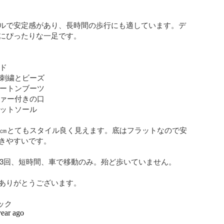
ルで安定感があり、長時間の歩行にも適しています。デ
にぴったりな一足です。

ド

の刺繍とビーズ

ムートンブーツ

ファー付きの口

ラットソール

8㎝とてもスタイル良く見えます。底はフラットなので安
きやすいです。

〜3回、短時間、車で移動のみ。殆ど歩いていません。

ありがとうございます。

ラック
year ago