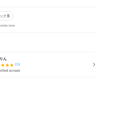
ラック系
similar items.
りん
151
rified account