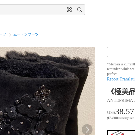
ーツ
ムートンブーツ
*Mercari is current
reminder: while we 
perfect.
Report Translati
《極美
ANTEPRIMA
38.57
US$
¥
5,800
(
Currency rate