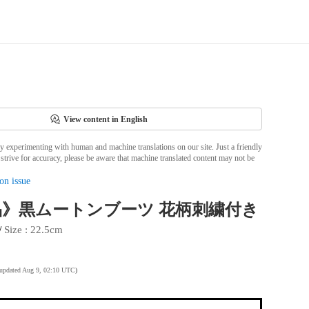
View content in English
ly experimenting with human and machine translations on our site. Just a friendly
strive for accuracy, please be aware that machine translated content may not be
on issue
品》黒ムートンブーツ 花柄刺繍付き
 / 
Size
 : 
22.5cm
 updated Aug 9, 02:10 UTC
)