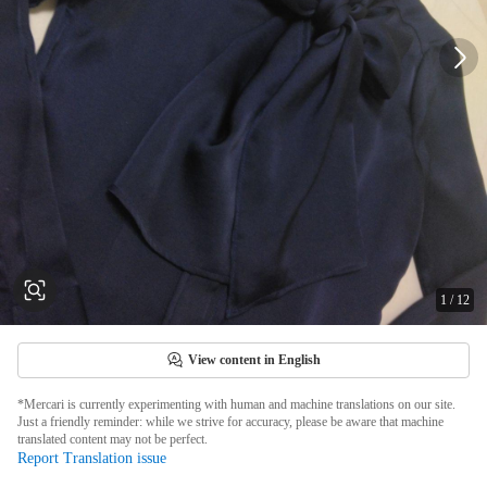
1
/
12
View content in English
*Mercari is currently experimenting with human and machine translations on our site.
Just a friendly reminder: while we strive for accuracy, please be aware that machine
translated content may not be perfect.
Report Translation issue