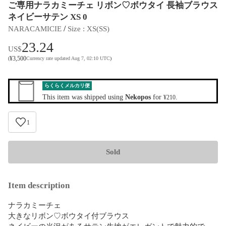
ご専用ナラカミーチェ リボン♡ボウタイ 長袖ブラウス
ネイビーサテン XS 0
 / 
NARACAMICIE
Size
 : 
XS(SS)
23.24
US$
¥
3,500
(
Currency rate updated Aug 7, 02:10 UTC
)
らくらくメルカリ便
This item was shipped using
Nekopos
for
.
¥210
1
Sold
Item description
ナラカミーチェ

大きなリボン♡ボウタイ付ブラウス

ネイビーの光沢があるサテン生地がエレガントで魅力的で