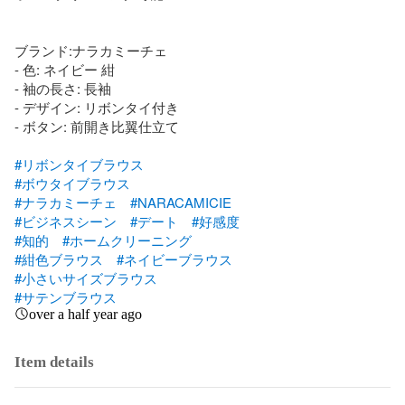
ブランド:ナラカミーチェ

- 色: ネイビー 紺

- 袖の長さ: 長袖

- デザイン: リボンタイ付き

- ボタン: 前開き比翼仕立て

#リボンタイブラウス
#ボウタイブラウス
#ナラカミーチェ
#NARACAMICIE
#ビジネスシーン
#デート
#好感度
#知的
#ホームクリーニング
#紺色ブラウス
#ネイビーブラウス
#小さいサイズブラウス
#サテンブラウス
over a half year ago
Item details