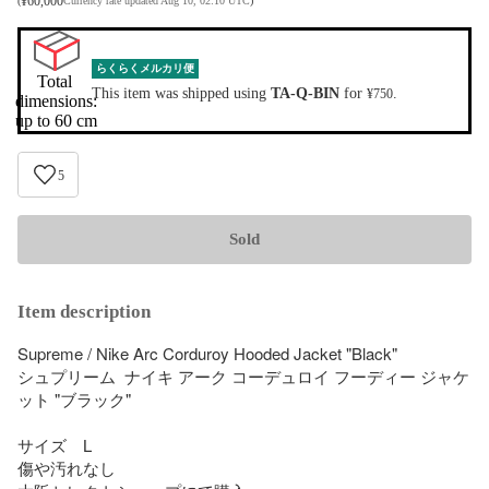
¥
60,000
(
Currency rate updated Aug 10, 02:10 UTC
)
らくらくメルカリ便
Total 
This item was shipped using
TA-Q-BIN
for
.
¥750
dimensions:

up to 60 cm
5
Sold
Item description
Supreme / Nike Arc Corduroy Hooded Jacket "Black"

シュプリーム  ナイキ アーク コーデュロイ フーディー ジャケ
ット "ブラック"

サイズ　L

傷や汚れなし
