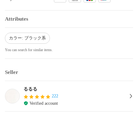
Attributes
カラー: ブラック系
You can search for similar items.
Seller
るるる
222
Verified account