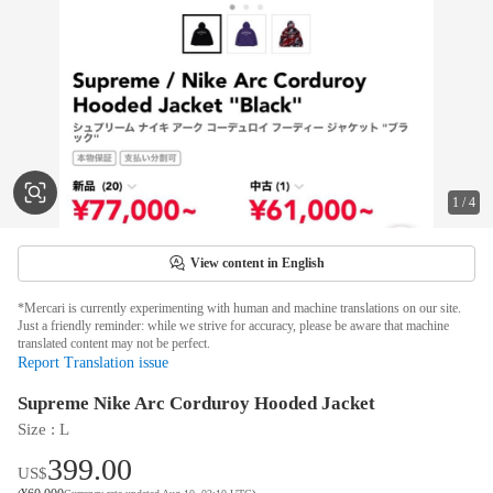
1
/
4
View content in English
*Mercari is currently experimenting with human and machine translations on our site.
Just a friendly reminder: while we strive for accuracy, please be aware that machine
translated content may not be perfect.
Report Translation issue
Supreme Nike Arc Corduroy Hooded Jacket
Size
 : 
L
399.00
US$