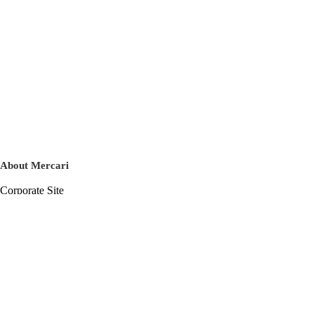
About Mercari
Corporate Site
Mercari Careers
Latest News
Official Blog
Press Kit
Mercari US
m department
Help
Help Center