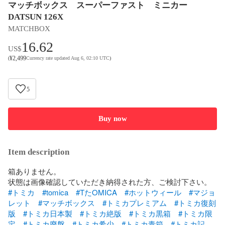
マッチボックス スーパーファスト ミニカー
DATSUN 126X
MATCHBOX
16.62
US$
¥
2,499
(
Currency rate updated Aug 6, 02:10 UTC
)
5
Buy now
Item description
箱ありません。

#トミカ
#tomica
#TたOMICA
#ホットウィール
#マジョ
レット
#マッチボックス
#トミカプレミアム
#トミカ復刻
版
#トミカ日本製
#トミカ絶版
#トミカ黒箱
#トミカ限
定
#トミカ廃盤
#トミカ希少
#トミカ青箱
#トミカ記