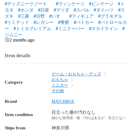
#ディズニーリゾート
#ヴィンテージ
#ビンテージ
#ト
ヨタ
#ホンダ
#日産
#マツダ
#スバル
#ダイハツ
#ス
ズキ
#三菱
#日野
#いすゞ
#フィギュア
#プラモデル
#リミテッド
#レガシー
#警察
#パトカー
#パトロールカ
ー
#トミカプレミアム
#ミニクーパー
#スカイライン
#
ジムニー
2 months ago
Item details
ゲーム・おもちゃ・グッズ
おもちゃ
Category
ミニカー
その他
Brand
MATCHBOX
目立った傷や汚れなし
Item condition
細かな使用感・傷・汚れはあるが、目立たない
Ships from
神奈川県