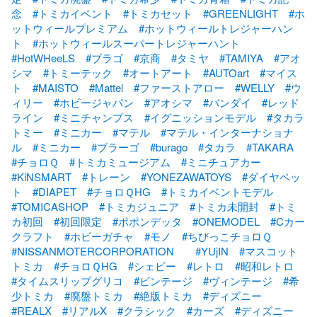
念
#トミカイベント
#トミカセット
#GREENLIGHT
#ホ
ットウィールプレミアム
#ホットウィールトレジャーハン
ト
#ホットウィールスーパートレジャーハント
#HotWHeeLS
#ブラゴ
#京商
#タミヤ
#TAMIYA
#アオ
シマ
#トミーテック
#オートアート
#AUTOart
#マイス
ト
#MAISTO
#Mattel
#ファーストアロー
#WELLY
#ウ
ィリー
#ホビージャパン
#アオシマ
#バンダイ
#レッド
ライン
#ミニチャンプス
#イグニッションモデル
#タカラ
トミー
#ミニカー
#マテル
#マテル・インターナショナ
ル
#ミニカー
#ブラーゴ
#burago
#タカラ
#TAKARA
#チョロＱ
#トミカミュージアム
#ミニチュアカー
#KiNSMART
#トレーン
#YONEZAWATOYS
#ダイヤペッ
ト
#DIAPET
#チョロＱHG
#トミカイベントモデル
#TOMICASHOP
#トミカジュニア
#トミカ未開封
#トミ
カ初回
#初回限定
#ポポンデッタ
#ONEMODEL
#Cカー
クラフト
#ホビーガチャ
#モノ
#ちびっこチョロＱ
#NISSANMOTERCORPORATION
#YUjIN
#マスコット
トミカ
#チョロＱHG
#シェビー
#レトロ
#昭和レトロ
#タイムスリップグリコ
#ビンテージ
#ヴィンテージ
#希
少トミカ
#廃盤トミカ
#絶版トミカ
#ディズニー
#REALX
#リアルX
#クラシック
#カーズ
#ディズニー