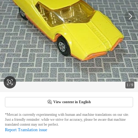
1
/
9
View content in English
*Mercari is currently experimenting with human and machine translations on our site.
Just a friendly reminder: while we strive for accuracy, please be aware that machine
translated content may not be perfect.
Report Translation issue