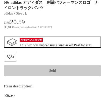
00s adidas アディダス 刺繍パフォーマンスロゴ ナ
イロントラックパンツ
 / 
adidas
Size
 : 
L
20.59
US$
¥
3,100
(
Currency rate updated Aug 7, 02:10 UTC
)
ゆうゆうメルカリ便
This item was shipped using
Yu-Packet Post
for
.
¥215
3
Sold
Item description
○Size○
