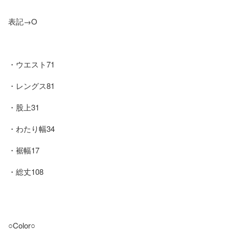
表記→O

・ウエスト71

・レングス81

・股上31

・わたり幅34

・裾幅17

・総丈108

○Color○
