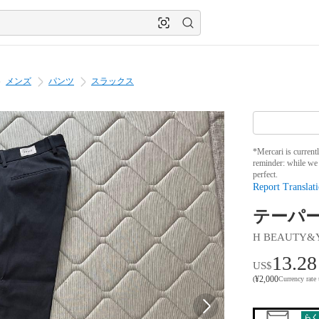
メンズ
パンツ
スラックス
*Mercari is current
reminder: while we 
perfect.
Report Translati
テーパ
H BEAUTY&
13.28
US$
¥
2,000
(
Currency rate
らく