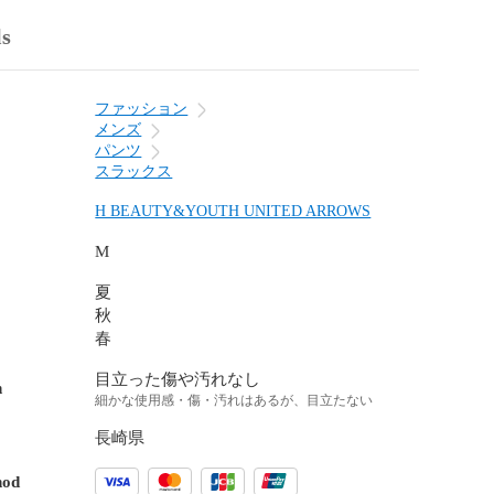
ls
ファッション
メンズ
パンツ
スラックス
H BEAUTY&YOUTH UNITED ARROWS
M
夏
秋
春
目立った傷や汚れなし
n
細かな使用感・傷・汚れはあるが、目立たない
長崎県
hod