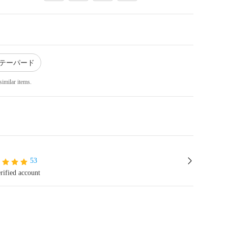
 テーパード
similar items.
53
rified account