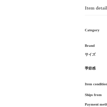
Item detai
Category
Brand
サイズ
季節感
Item conditio
Ships from
Payment met