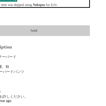
 item was shipped using
Nekopos
for
.
¥210
Sold
iption
テーパード

夏、秋

ーパードパンツ



お許しください。
year ago