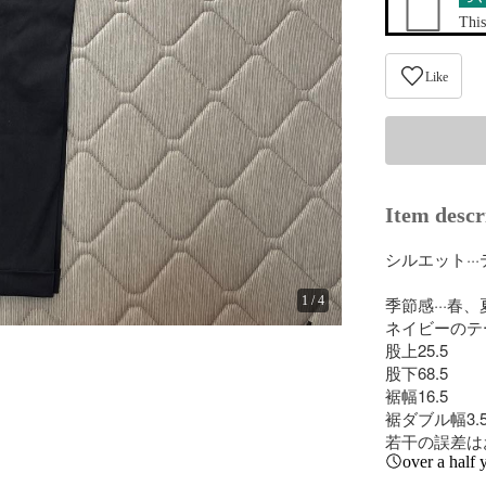
This
Like
Item descr
シルエット···
1
/
4
季節感···春、
ネイビーのテ
股上25.5

股下68.5

裾幅16.5

裾ダブル幅3.5
若干の誤差は
over a half 