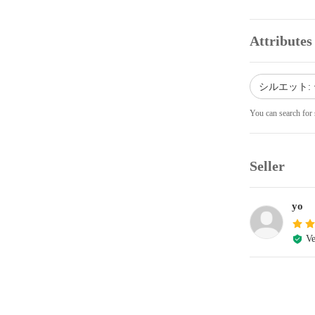
Attributes
シルエット:
You can search for 
Seller
yo
Ve