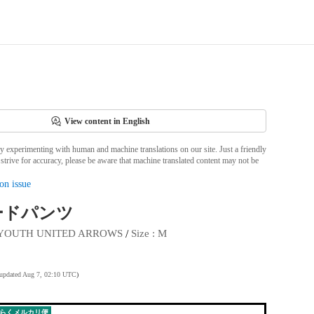
View content in English
ly experimenting with human and machine translations on our site. Just a friendly
strive for accuracy, please be aware that machine translated content may not be
on issue
ードパンツ
 / 
YOUTH UNITED ARROWS
Size
 : 
M
 updated Aug 7, 02:10 UTC
)
らくメルカリ便