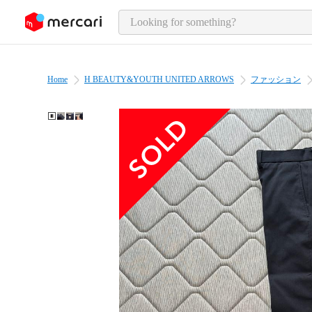
o page content
Home
H BEAUTY&YOUTH UNITED ARROWS
ファッション