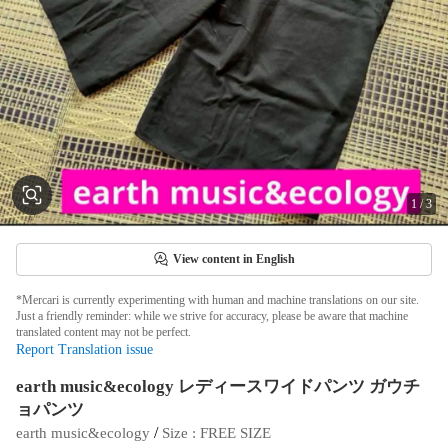
1
/
3
View content in English
*Mercari is currently experimenting with human and machine translations on our site.
Just a friendly reminder: while we strive for accuracy, please be aware that machine
translated content may not be perfect.
Report Translation issue
earth music&ecology レディースワイドパンツ ガウチ
ョパンツ
 / 
earth music&ecology
Size
 : 
FREE SIZE