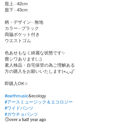
股上···42cm

股下···43cm

柄・デザイン···無地

カラー···ブラック

両脇ポケット付き

ウエストゴム

色あせもなく綺麗な状態です✨️

畳シワあります(..;)

素人検品・自宅保管の為ご理解ある

方の購入をお願いいたします(⋆ᴗ͈ˬᴗ͈)”

即購入OK‪☆

#earthmusic
#アースミュージック＆エコロジー
#ワイドパンツ
#ガウチョパンツ
over a half year ago