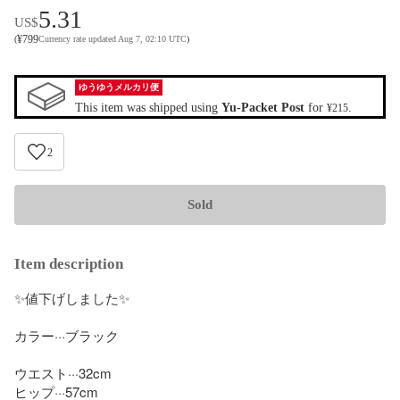
5.31
US$
¥
799
(
Currency rate updated Aug 7, 02:10 UTC
)
ゆうゆうメルカリ便
This item was shipped using
Yu-Packet Post
for
.
¥215
2
Sold
Item description
✨️値下げしました✨️

カラー···ブラック

ウエスト···32cm

ヒップ···57cm
