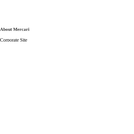
About Mercari
Corporate Site
Mercari Careers
Latest News
Official Blog
Press Kit
Mercari US
m department
Help
Help Center
Inquiry History List
Privacy Policy & Terms of Service
Terms of Service
Privacy Policy
Cookie Policy
Basic Policy on the Management of Personal Data Security
English
© Mercari, Inc.