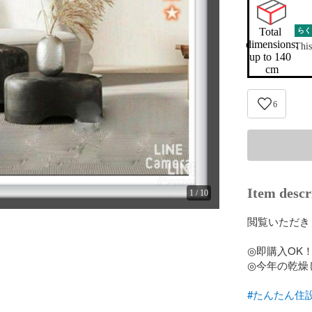
Total 
らく
dimensions:

This
up to 140 
cm
6
Item descr
1
/
10
閲覧いただきま
◎即購入OK！
◎今年の乾燥し
#たんたん住