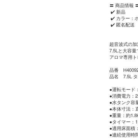
〓 商品情報 〓
 ✔️ 新品

 ✔️ カラー：ホワイト

 ✔️ 匿名配送

超音波式の加
7.5Lと大容
アロマ専用ト
品番　H40092
品名　7.5L
●運転モード
●消費電力：28
●水タンク容量：
●本体寸法：直径
●重量：約1.8k
●タイマー：1
●適用床面積：
●連続使用時間