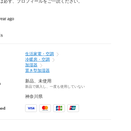
は必ず、プロフィールをご一読ください。

year ago
ls
生活家電・空調
冷暖房・空調
加湿器
置き型加湿器
新品、未使用
n
新品で購入し、一度も使用していない
神奈川県
hod