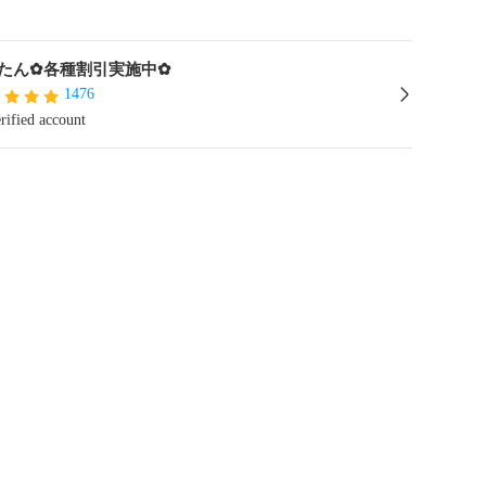
たん✿各種割引実施中✿
1476
rified account