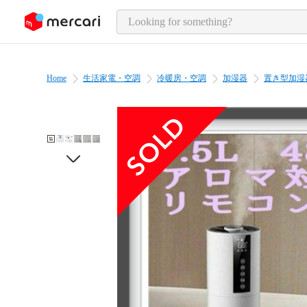
o page content
Home
生活家電・空調
冷暖房・空調
加湿器
置き型加湿