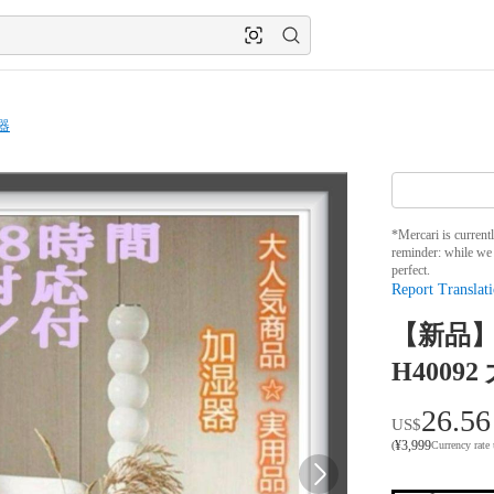
器
*Mercari is current
reminder: while we 
perfect.
Report Translati
【新品】
H4009
26.56
US$
¥
3,999
(
Currency rate