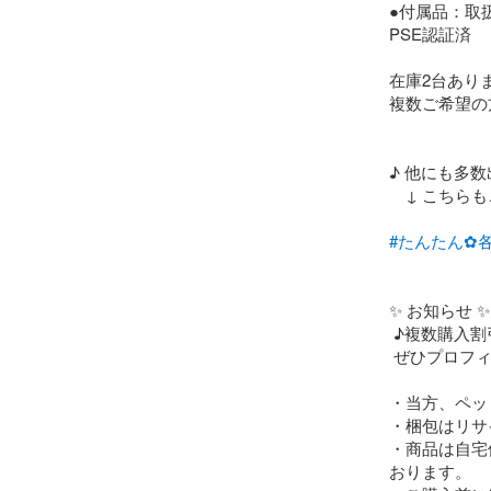
●付属品：取
PSE認証済

在庫2台ありま
複数ご希望の
♪ 他にも多数
　↓ こちらも
#たんたん✿
✨ お知らせ ✨

 ♪複数購入割引、フォロー割引あり♪

 ぜひプロフィールを確認して下さい(^^)

・当方、ペッ
・梱包はリサ
・商品は自宅
おります。
