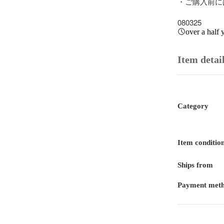
・ご購入前に
080325
over a half 
Item detai
Category
Item conditio
Ships from
Payment met