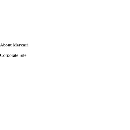
About Mercari
Corporate Site
Mercari Careers
Latest News
Official Blog
Press Kit
Mercari US
m department
Help
Help Center
Inquiry History List
Privacy Policy & Terms of Service
Terms of Service
Privacy Policy