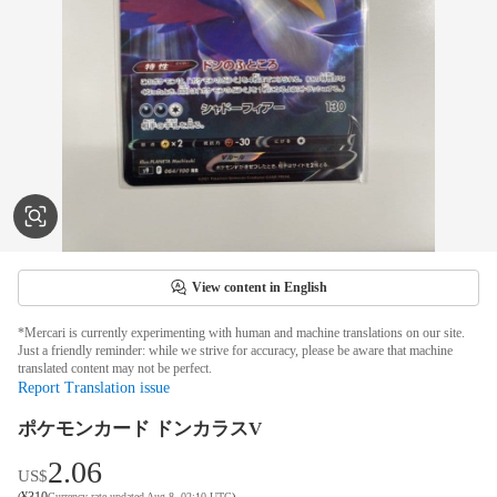
View content in English
*Mercari is currently experimenting with human and machine translations on our site.
Just a friendly reminder: while we strive for accuracy, please be aware that machine
translated content may not be perfect.
Report Translation issue
ポケモンカード ドンカラスV
2.06
US$
¥
310
(
Currency rate updated Aug 8, 02:10 UTC
)