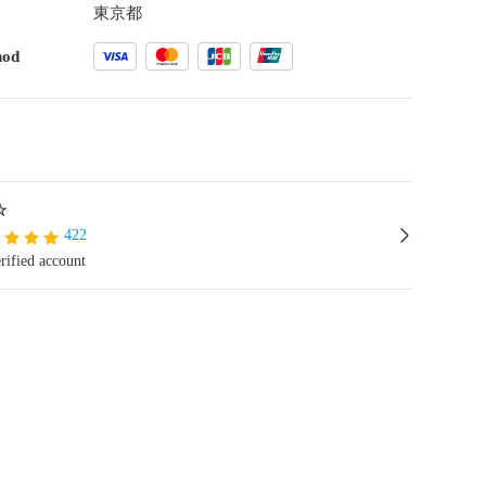
東京都
hod
☆
422
rified account