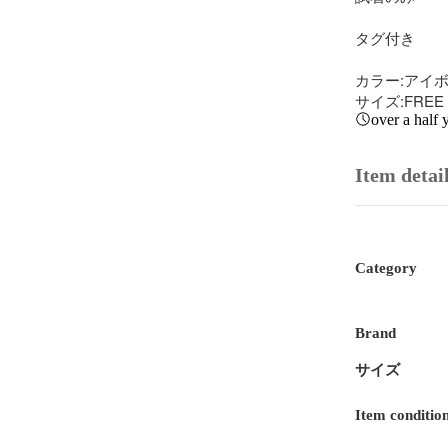
タグ付き

カラー:アイボ
サイズ:FREE
over a half 
Item detai
Category
Brand
サイズ
Item conditio