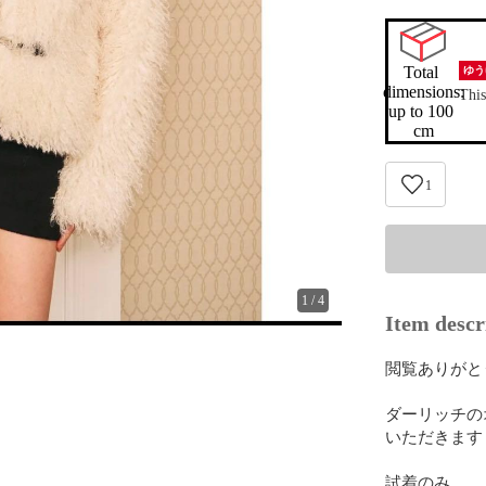
Total 
ゆう
dimensions:

This
up to 100 
cm
1
1
/
4
Item descr
閲覧ありがと
ダーリッチの
いただきます

試着のみ
