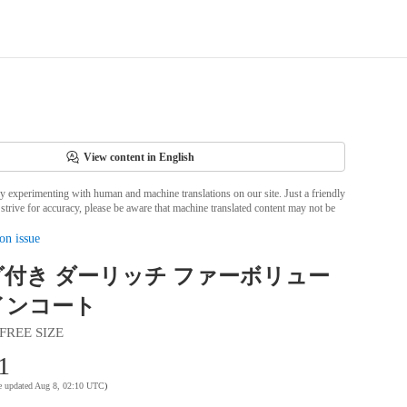
View content in English
ly experimenting with human and machine translations on our site. Just a friendly
strive for accuracy, please be aware that machine translated content may not be
on issue
付き ダーリッチ ファーボリュー
インコート
FREE SIZE
1
te updated Aug 8, 02:10 UTC
)