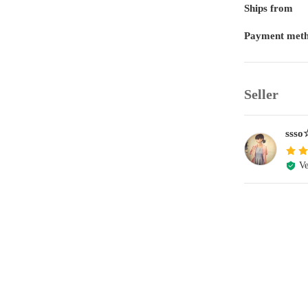
Ships from
Payment met
Seller
ssso
Ve