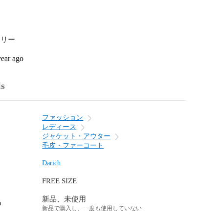
リー

year ago
ls
ファッション
レディース
ジャケット・アウター
毛皮・ファーコート
Darich
FREE SIZE
新品、未使用
n
新品で購入し、一度も使用していない