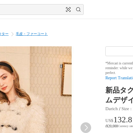
ウター
毛皮・ファーコート
*Mercari is current
reminder: while we 
perfect.
Report Translati
新品タグ
ムデザ
 / 
Darich
Size
 : 
132.8
US$
¥
20,000
(
Currency ra