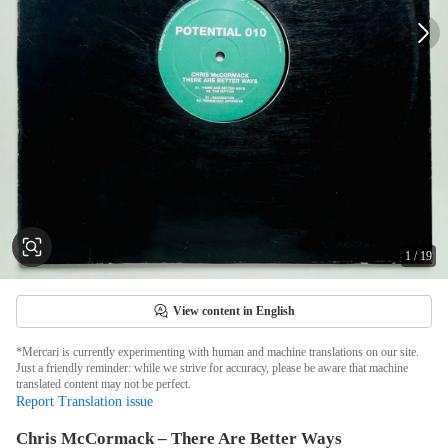
1
/
19
View content in English
*Mercari is currently experimenting with human and machine translations on our site.
Just a friendly reminder: while we strive for accuracy, please be aware that machine
translated content may not be perfect.
Report Translation issue
Chris McCormack – There Are Better Ways