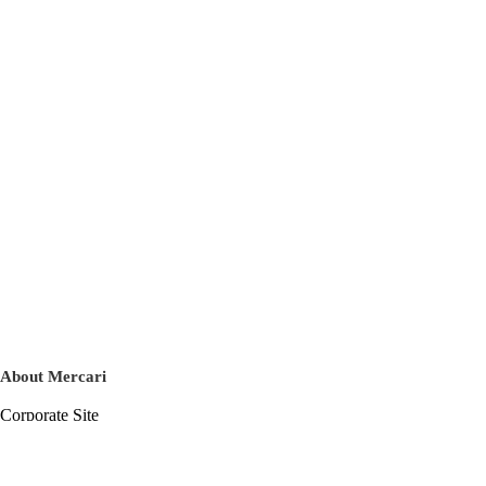
About Mercari
Corporate Site
Mercari Careers
Latest News
Official Blog