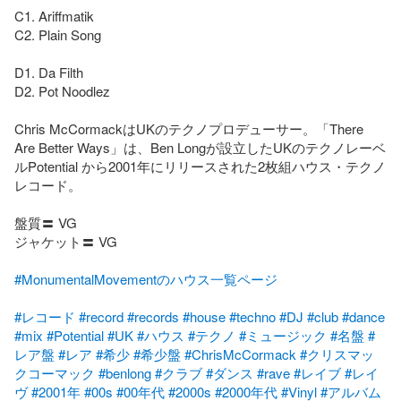
C1. Ariffmatik

C2. Plain Song

D1. Da Filth

D2. Pot Noodlez

Chris McCormackはUKのテクノプロデューサー。「There 
Are Better Ways」は、Ben Longが設立したUKのテクノレーベ
ルPotential から2001年にリリースされた2枚組ハウス・テクノ
レコード。

盤質〓 VG

ジャケット〓 VG

#MonumentalMovementのハウス一覧ページ
#レコード
#record
#records
#house
#techno
#DJ
#club
#dance
#mix
#Potential
#UK
#ハウス
#テクノ
#ミュージック
#名盤
#
レア盤
#レア
#希少
#希少盤
#ChrisMcCormack
#クリスマッ
クコーマック
#benlong
#クラブ
#ダンス
#rave
#レイブ
#レイ
ヴ
#2001年
#00s
#00年代
#2000s
#2000年代
#Vinyl
#アルバム