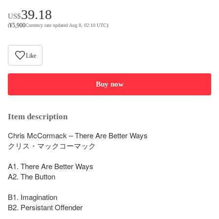
39.18
US$
¥
5,900
(
Currency rate updated Aug 8, 02:10 UTC
)
Like
Buy now
Item description
Chris McCormack – There Are Better Ways

クリス・マックコーマック

A1. There Are Better Ways

A2. The Button

B1. Imagination

B2. Persistant Offender
