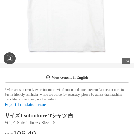
1
/
4
View content in English
*Mercari is currently experimenting with human and machine translations on our site.
Just a friendly reminder: while we strive for accuracy, please be aware that machine
translated content may not be perfect.
Report Translation issue
サイズ1 subculture Tシャツ 白
 / 
SC ／ SubCulture
Size
 : 
S
106.40