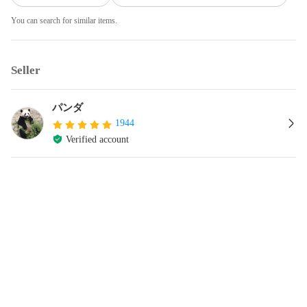
You can search for similar items.
Seller
パンダ
1944
Verified account