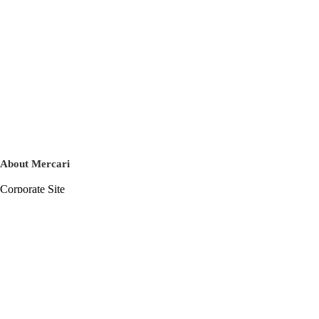
About Mercari
Corporate Site
Mercari Careers
Latest News
Official Blog
Press Kit
Mercari US
m department
Help
Help Center
Inquiry History List