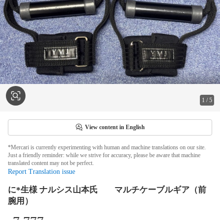
1
/
5
View content in English
*Mercari is currently experimenting with human and machine translations on our site.
Just a friendly reminder: while we strive for accuracy, please be aware that machine
translated content may not be perfect.
Report Translation issue
に*生様 ナルシス山本氏 マルチケーブルギア（前
腕用）