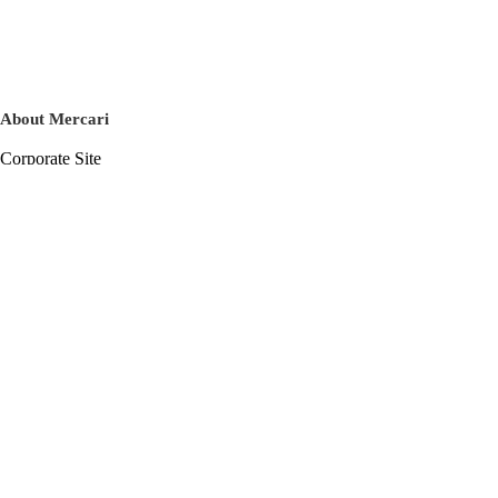
About Mercari
Corporate Site
Mercari Careers
Latest News
Official Blog
Press Kit
Mercari US
m department
Help
Help Center
Inquiry History List
Privacy Policy & Terms of Service
Terms of Service
Privacy Policy
Cookie Policy
Basic Policy on the Management of Personal Data Security