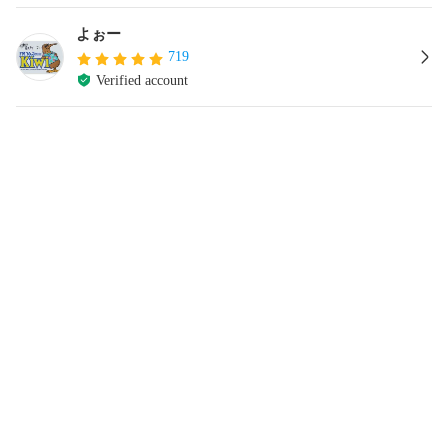
よぉー
719
Verified account