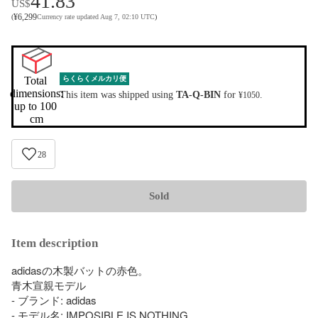
41.83
US$
¥
6,299
(
Currency rate updated Aug 7, 02:10 UTC
)
Total 
らくらくメルカリ便
dimensions:

This item was shipped using
TA-Q-BIN
for
.
¥1050
up to 100 
cm
28
Sold
Item description
adidasの木製バットの赤色。

青木宣親モデル

- ブランド: adidas

- モデル名: IMPOSIBLE IS NOTHING
