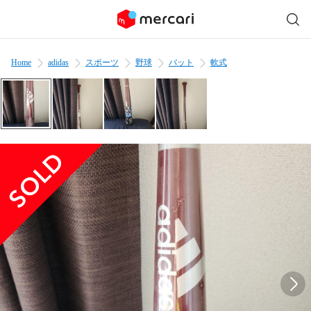
Home
adidas
スポーツ
野球
バット
軟式