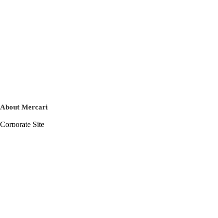
About Mercari
Corporate Site
Mercari Careers
Latest News
Official Blog
Press Kit
Mercari US
m department
Help
Help Center
Inquiry History List