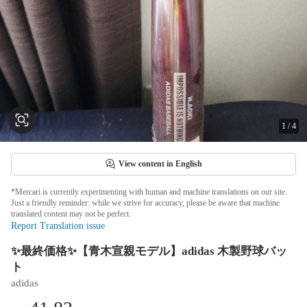
1
/
4
View content in English
*Mercari is currently experimenting with human and machine translations on our site.
Just a friendly reminder: while we strive for accuracy, please be aware that machine
translated content may not be perfect.
Report Translation issue
✨最終価格✨【青木宣親モデル】adidas 木製野球バッ
ト
adidas