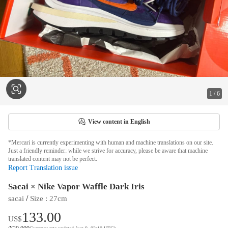
1
/
6
View content in English
*Mercari is currently experimenting with human and machine translations on our site.
Just a friendly reminder: while we strive for accuracy, please be aware that machine
translated content may not be perfect.
Report Translation issue
Sacai × Nike Vapor Waffle Dark Iris
 / 
sacai
Size
 : 
27cm
133.00
US$