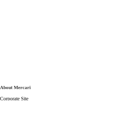
About Mercari
Corporate Site
Mercari Careers
Latest News
Official Blog
Press Kit
Mercari US
m department
Help