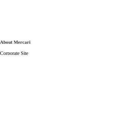
About Mercari
Corporate Site
Mercari Careers
Latest News
Official Blog
Press Kit
Mercari US
m department
Help
Help Center
Inquiry History List
Privacy Policy & Terms of Service
Terms of Service
Privacy Policy
Cookie Policy