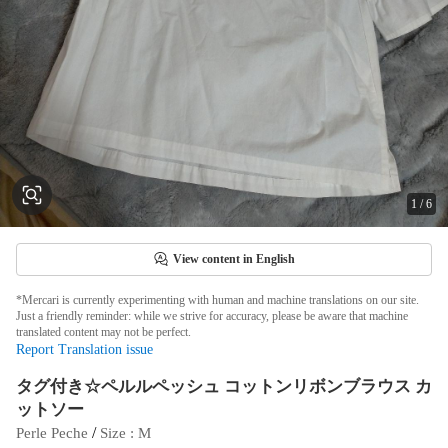
1
/
6
View content in English
*Mercari is currently experimenting with human and machine translations on our site.
Just a friendly reminder: while we strive for accuracy, please be aware that machine
translated content may not be perfect.
Report Translation issue
タグ付き☆ペルルペッシュ コットンリボンブラウス カ
ットソー
 / 
Perle Peche
Size
 : 
M