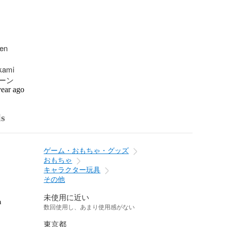
en

ami

ーン
year ago
ls
ゲーム・おもちゃ・グッズ
おもちゃ
キャラクター玩具
その他
未使用に近い
n
数回使用し、あまり使用感がない
東京都