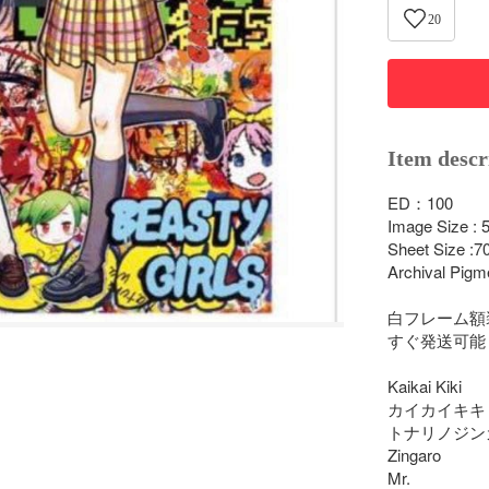
20
Item descr
ED：100

Image Size : 
Sheet Size :7
Archival Pigme
白フレーム額
すぐ発送可能

Kaikai Kiki 

カイカイキキ 
トナリノジンガ
Zingaro

Mr. 
