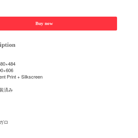
Buy now
iption
580×484

00×606

nt Print + Silkscreen

装済み



ロ
