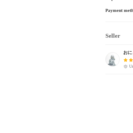
Payment met
Seller
おに
Un