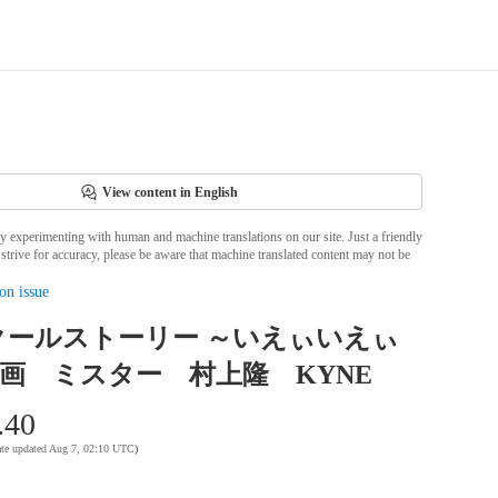
View content in English
ly experimenting with human and machine translations on our site. Just a friendly
strive for accuracy, please be aware that machine translated content may not be
on issue
クールストーリー ～いえぃいえぃ
 版画 ミスター 村上隆 KYNE
.40
ate updated Aug 7, 02:10 UTC
)