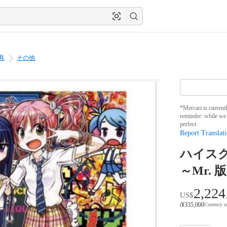
具
その他
*Mercari is current
reminder: while we 
perfect.
Report Translati
ハイス
～Mr.
2,224
US$
¥
335,000
(
Currency r