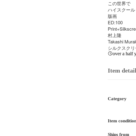
この世界で 

ハイスクール

版画 

ED:100 

Print+Silkscre
村上隆

Takashi Murak
シルクスクリ
over a half 
Item detai
Category
Item conditio
Ships from