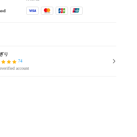
hod
ぎり
74
verified account