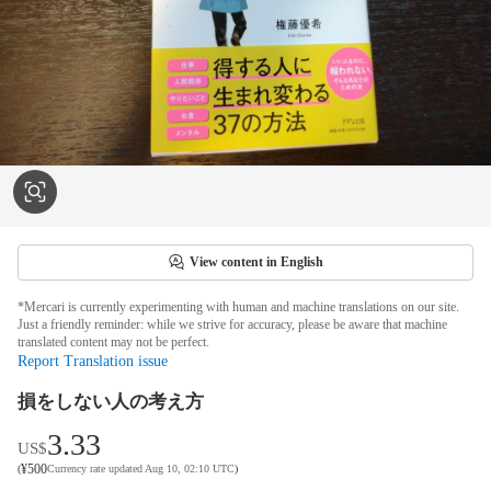
View content in English
*Mercari is currently experimenting with human and machine translations on our site.
Just a friendly reminder: while we strive for accuracy, please be aware that machine
translated content may not be perfect.
Report Translation issue
損をしない人の考え方
3.33
US$
¥
500
(
Currency rate updated Aug 10, 02:10 UTC
)