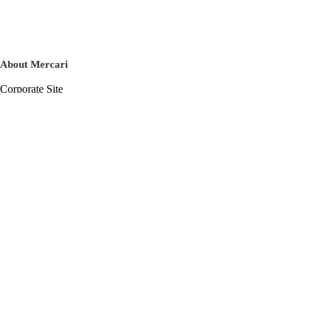
About Mercari
Corporate Site
Mercari Careers
Latest News
Official Blog
Press Kit
Mercari US
m department
Help
Help Center
Inquiry History List
Privacy Policy & Terms of Service
Terms of Service
Privacy Policy
Cookie Policy
Basic Policy on the Management of Personal Data Security
English
© Mercari, Inc.