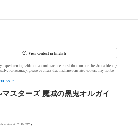
View content in English
ly experimenting with human and machine translations on our site. Just a friendly
strive for accuracy, please be aware that machine translated content may not be
on issue
ルマスターズ 魔城の黒鬼オルガイ
pdated Aug 6, 02:10 UTC
)