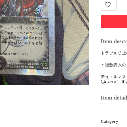
1
Item descr
トラブル防止
＊複数購入の
デュエルマス
over a half 
Item detai
Category