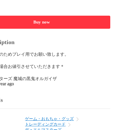
Buy now
iption
のためプレイ用でお願い致します。

場合お値引させていただきます＊

ターズ 魔城の黒鬼オルガイザ
year ago
ls
ゲーム・おもちゃ・グッズ
トレーディングカード
デュエルマスターズ