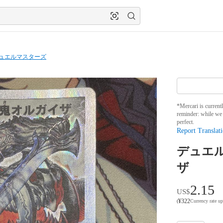
ュエルマスターズ
*Mercari is current
reminder: while we 
perfect.
Report Translati
デュエ
ザ
2.15
US$
¥
322
(
Currency rate u