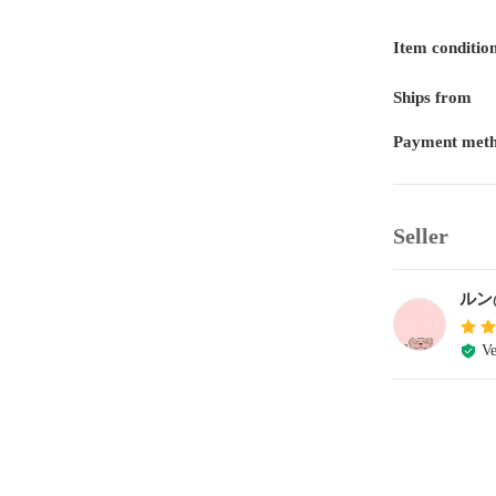
Item conditio
Ships from
Payment met
Seller
ルン
Ve