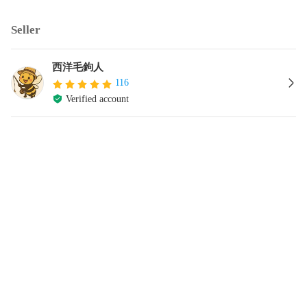
Seller
西洋毛鉤人
116
Verified account