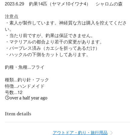
2023.6.29    釣果14匹（ヤマメ10イワナ4）    シャロムの森

注意点

・素人が製作しています。神経質な方は購入を控えてくださ
い。

・当たり前ですが、釣果は保証できません。

・マテリアルの都合より若干の変更があります。

・バーブレス済み（カエシを折ってあるだけ）

・ハックルの下側をカットしてあります。

釣種・魚種...フライ

種類...釣り針・フック

特徴...ハンドメイド

号数...12
over a half year ago
Item details
アウトドア・釣り・旅行用品