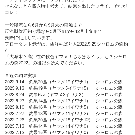
そんなことを四六時中考えて、結果を出したフライ、それが
コレ！

一般渓流なら6月から9月末の禁漁まで

渓流型管理釣り場なら5月下旬から12月上旬まで

実際に使用しています。

フロータント処理は、西洋毛ばり人2022.9.29シャロムの森釣
行

「大減水？高活性の秋色ヤマメ！ちらほらイワナも？シャロ
ムの森2022」の後記を読んでください。

直近の釣果実績

2023.9.14    釣果20匹（ヤマメ19イワナ1）    シャロムの森

2023.9.13    釣果19匹（ヤマメ5イワナ15）    シャロムの森

2023.8.24    釣果5匹（ヤマメ2イワナ3）        シャロムの森

2023.8.23    釣果14匹（ヤマメ13イワナ1）    シャロムの森

2023.8.10    釣果16匹（ヤマメ11イワナ5）    シャロムの森

2023.7.27    釣果13匹（ヤマメ11イワナ2）    シャロムの森

2023.7.26    釣果30匹（ヤマメ18イワナ12）  シャロムの森

2023.7.13    釣果14匹（ヤマメ14イワナ0）    シャロムの森

2023.7.12    釣果15匹（ヤマメ15イワナ0）    シャロムの森
