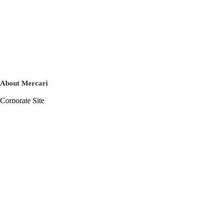
About Mercari
Corporate Site
Mercari Careers
Latest News
Official Blog
Press Kit
Mercari US
m department
Help
Help Center
Inquiry History List
Privacy Policy & Terms of Service
Terms of Service