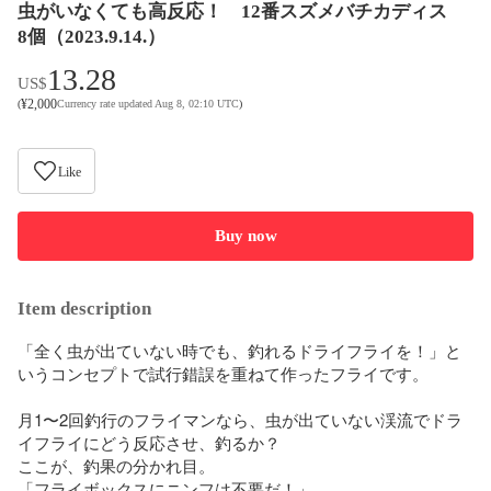
虫がいなくても高反応！ 12番スズメバチカディス
8個（2023.9.14.）
13.28
US$
¥
2,000
(
Currency rate updated Aug 8, 02:10 UTC
)
Like
Buy now
Item description
「全く虫が出ていない時でも、釣れるドライフライを！」と
いうコンセプトで試行錯誤を重ねて作ったフライです。

月1〜2回釣行のフライマンなら、虫が出ていない渓流でドラ
イフライにどう反応させ、釣るか？

ここが、釣果の分かれ目。

「フライボックスにニンフは不要だ！」
