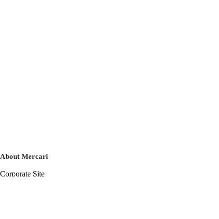
About Mercari
Corporate Site
Mercari Careers
Latest News
Official Blog
Press Kit
Mercari US