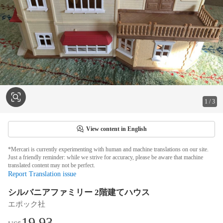
1
/
3
View content in English
*Mercari is currently experimenting with human and machine translations on our site.
Just a friendly reminder: while we strive for accuracy, please be aware that machine
translated content may not be perfect.
Report Translation issue
シルバニアファミリー 2階建てハウス
エポック社
19.93