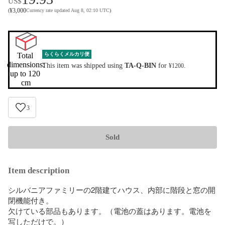
US$
¥
3,000
(
Currency rate updated Aug 8, 02:10 UTC
)
Total 
らくらくメルカリ便
dimensions:

This item was shipped using
TA-Q-BIN
for
.
¥1200
up to 120 
cm
3
Sold
Item description
シルバニアファミリーの2階建てハウス、内部に階段と窓の開
閉機能付き。

欠けている部品もあります。（電池の蓋はあります。電池を
写しただけで。）
