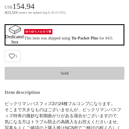
154.94
US$
¥
23,333
(
Currency rate updated Aug 8, 02:10 UTC
)
ゆうゆうメルカリ便
Dedicated 
This item was shipped using
Yu-Packet Plus
for
.
¥455
box
5
Sold
Item description
ビックリマンバスフィズ2の24種フルコンプになります。

そこまで大きなものはございませんが、ビックリマンバスフ
ィズ特有の微妙な初期曲がりがある場合がございますので、
気になる方はトラブル防止の為購入をお控えくださいませ。

写真をよくご確認の上購入後はNCNRでご検討の程よろしく