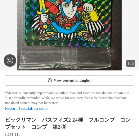
1
/
5
View content in English
*Mercari is currently experimenting with human and machine translations on our site.
Just a friendly reminder: while we strive for accuracy, please be aware that machine
translated content may not be perfect.
Report Translation issue
ビックリマン バスフィズ2 24種 フルコンプ コン
プセット コンプ 第2弾
LOTTE