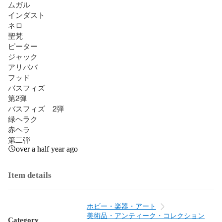
ムガル

インダスト

ネロ

聖梵

ピーター

ジャック

アリババ

フッド

バスフィズ

第2弾

バスフィズ　2弾

緑ヘラク

赤ヘラ

第二弾
over a half year ago
Item details
ホビー・楽器・アート
美術品・アンティーク・コレクション
Category