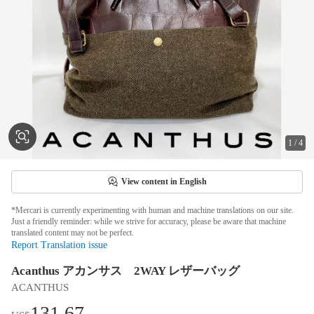
1
/
4
View content in English
*Mercari is currently experimenting with human and machine translations on our site.
Just a friendly reminder: while we strive for accuracy, please be aware that machine
translated content may not be perfect.
Report Translation issue
Acanthus アカンサス 2WAY レザーバッグ
ACANTHUS
131.67