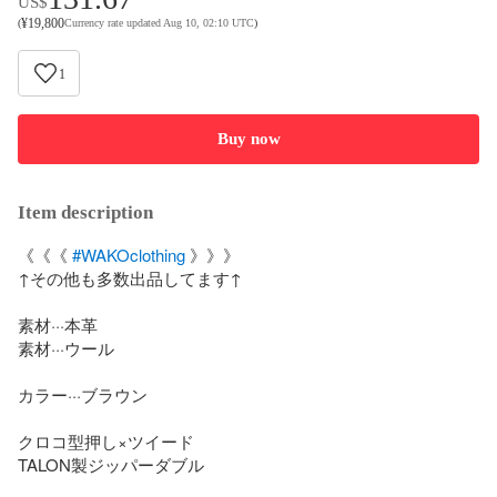
US$
¥
19,800
(
Currency rate updated Aug 10, 02:10 UTC
)
1
Buy now
Item description
《《《 
#WAKOclothing
 》》》

↑その他も多数出品してます↑

素材···本革

素材···ウール

カラー···ブラウン

クロコ型押し×ツイード

TALON製ジッパーダブル
