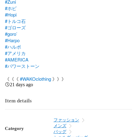
#Zuni
#ホピ
#Hopi
#トルコ石
#ゴローズ
#goro’
#Harpo
#ハルポ
#アメリカ
#AMERICA
#パワーストーン
《《《 
#WAKOclothing
 》》》
21 days ago
Item details
ファッション
メンズ
Category
バッグ