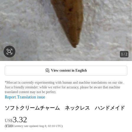
1
/
2
View content in English
*Mercari is currently experimenting with human and machine translations on our site.
Just a friendly reminder: while we strive for accuracy, please be aware that machine
translated content may not be perfect.
Report Translation issue
ソフトクリームチャーム ネックレス ハンドメイド
3.32
US$
¥
500
(
Currency rate updated Aug 8, 02:10 UTC
)