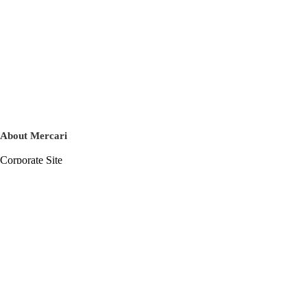
About Mercari
Corporate Site
Mercari Careers
Latest News
Official Blog
Press Kit
Mercari US
m department
Help
Help Center
Inquiry History List
Privacy Policy & Terms of Service