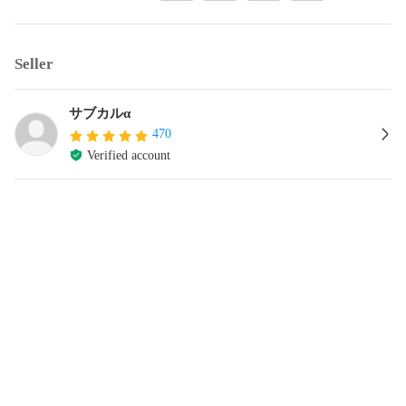
Seller
サブカルα
470
Verified account