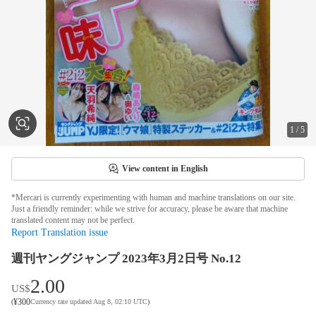
1
/
5
View content in English
*Mercari is currently experimenting with human and machine translations on our site.
Just a friendly reminder: while we strive for accuracy, please be aware that machine
translated content may not be perfect.
Report Translation issue
週刊ヤングジャンプ 2023年3月2日号 No.12
2.00
US$
¥
300
(
Currency rate updated Aug 8, 02:10 UTC
)