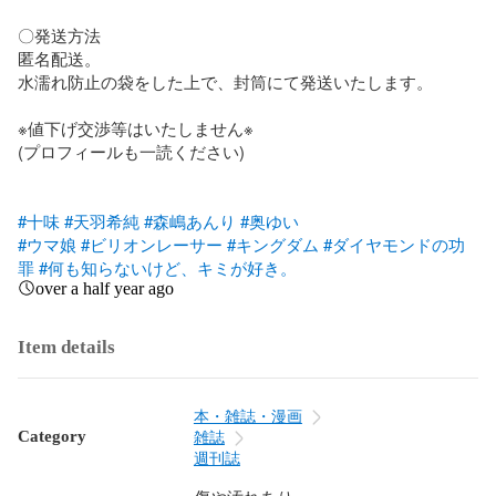
〇発送方法

匿名配送。

水濡れ防止の袋をした上で、封筒にて発送いたします。

※値下げ交渉等はいたしません※

(プロフィールも一読ください)

#十味
#天羽希純
#森嶋あんり
#奥ゆい
#ウマ娘
#ビリオンレーサー
#キングダム
#ダイヤモンドの功
罪
#何も知らないけど、キミが好き。
over a half year ago
Item details
本・雑誌・漫画
Category
雑誌
週刊誌