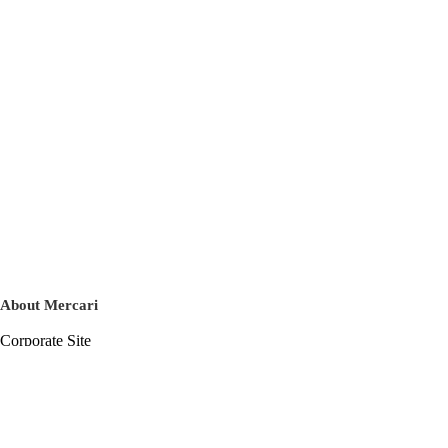
About Mercari
Corporate Site
Mercari Careers
Latest News
Official Blog
Press Kit
Mercari US