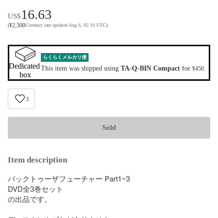
16.63
US$
¥
2,500
(
Currency rate updated Aug 6, 02:10 UTC
)
らくらくメルカリ便
Dedicated 
This item was shipped using
TA-Q-BIN Compact
for
.
¥450
box
3
Sold
Item description
バックトゥーザフューチャー Part1~3

DVD全3巻セット

の出品です。
