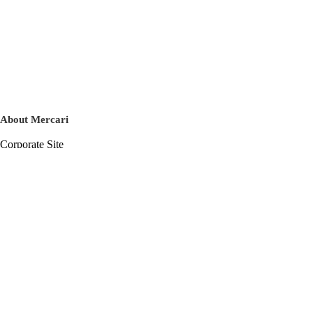
About Mercari
Corporate Site
Mercari Careers
Latest News
Official Blog
Press Kit
Mercari US
m department
Help
Help Center
Inquiry History List
Privacy Policy & Terms of Service
Terms of Service