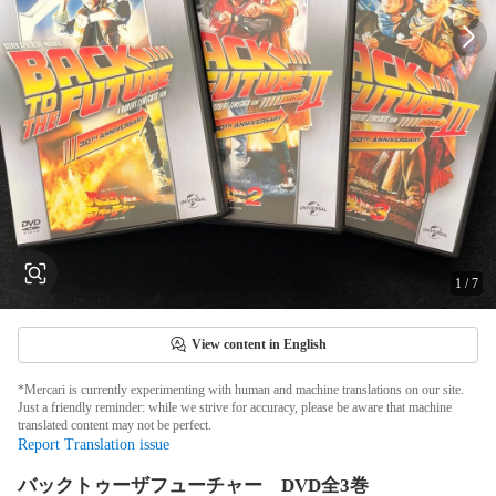
1
/
7
View content in English
*Mercari is currently experimenting with human and machine translations on our site.
Just a friendly reminder: while we strive for accuracy, please be aware that machine
translated content may not be perfect.
Report Translation issue
バックトゥーザフューチャー DVD全3巻