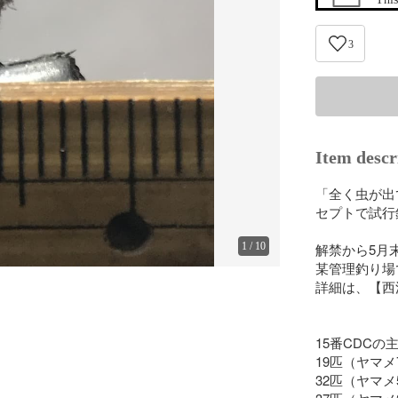
3
Item descr
「全く虫が出
セプトで試行
1
/
10
解禁から5月
某管理釣り場
詳細は、【西
15番CDCの
19匹（ヤマメ7
32匹（ヤマメ5