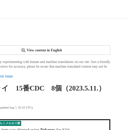
View content in English
ly experimenting with human and machine translations on our site. Just a friendly
strive for accuracy, please be aware that machine translated content may not be
on issue
 15番CDC 8個（2023.5.11.）
 updated Aug 7, 02:10 UTC
)
らくメルカリ便
 item was shipped using
Nekopos
for
.