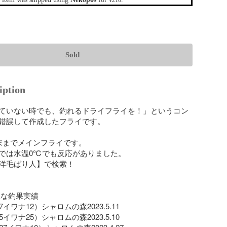
¥210
Sold
iption
ていない時でも、釣れるドライフライを！」というコン
錯誤して作成したフライです。

末までメインフライです。

では水温0℃でも反応がありました。

洋毛ばり人】で検索！

主な釣果実績

イワナ12）シャロムの森2023.5.11

イワナ25）シャロムの森2023.5.10
