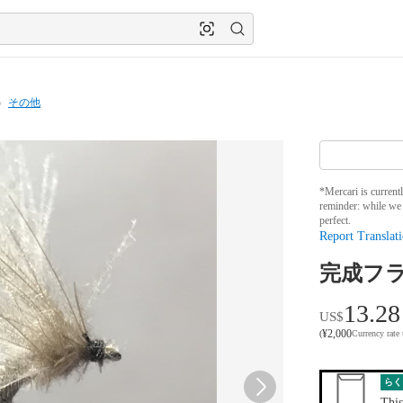
その他
*Mercari is current
reminder: while we 
perfect.
Report Translati
完成フライ
13.28
US$
¥
2,000
(
Currency rate
らく
This