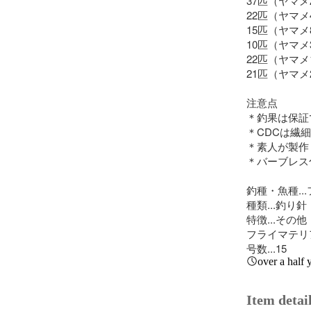
37匹（ヤマメ2
22匹（ヤマメ4
15匹（ヤマメ8
10匹（ヤマメ3
22匹（ヤマメ1
21匹（ヤマメ2
注意点

＊釣果は保証
＊CDCは繊
＊素人が製作
＊バーブレス
釣種・魚種...
種類...釣り針
特徴...その他

フライマテリア
号数...15
over a half 
Item detai