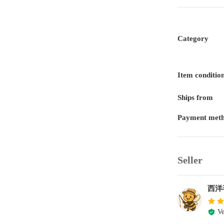
Category
Item conditio
Ships from
Payment met
Seller
西洋
Ve