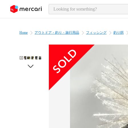
o page content
Home
アウトドア・釣り・旅行用品
フィッシング
釣り餌