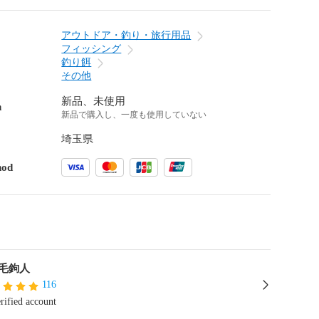
アウトドア・釣り・旅行用品
フィッシング
釣り餌
その他
新品、未使用
n
新品で購入し、一度も使用していない
埼玉県
hod
毛鉤人
116
rified account