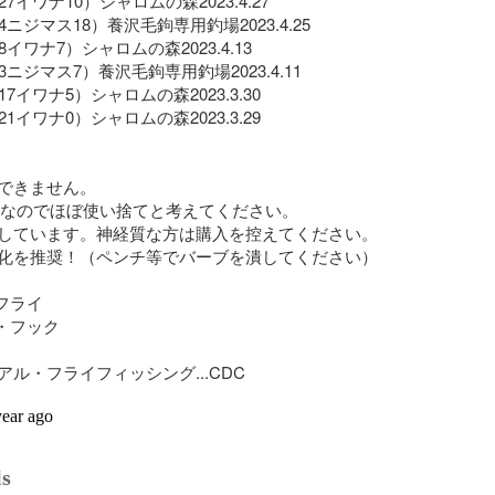
7イワナ10）シャロムの森2023.4.27

ニジマス18）養沢毛鉤専用釣場2023.4.25

イワナ7）シャロムの森2023.4.13

ニジマス7）養沢毛鉤専用釣場2023.4.11

7イワナ5）シャロムの森2023.3.30

1イワナ0）シャロムの森2023.3.29

できません。

細なのでほぼ使い捨てと考えてください。

しています。神経質な方は購入を控えてください。

化を推奨！（ペンチ等でバーブを潰してください）

フライ

・フック

ル・フライフィッシング...CDC

year ago
ls