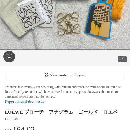
1
/
5
View content in English
*Mercari is currently experimenting with human and machine translations on our site.
Just a friendly reminder: while we strive for accuracy, please be aware that machine
translated content may not be perfect.
Report Translation issue
LOEWE ブローチ アナグラム ゴールド ロエベ
LOEWE
164.92