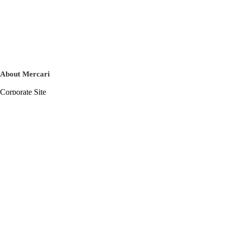
About Mercari
Corporate Site
Mercari Careers
Latest News
Official Blog
Press Kit
Mercari US
m department
Help
Help Center
Inquiry History List
Privacy Policy & Terms of Service
Terms of Service
Privacy Policy