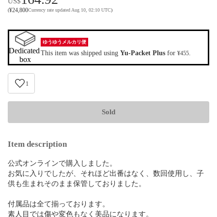
US$
¥
24,800
(
Currency rate updated Aug 10, 02:10 UTC
)
ゆうゆうメルカリ便
Dedicated 
This item was shipped using
Yu-Packet Plus
for
.
¥455
box
1
Sold
Item description
公式オンラインで購入しました。

お気に入りでしたが、それほど出番はなく、数回使用し、子
供も生まれそのまま保管しておりました。

付属品は全て揃っております。

素人目では傷や変色もなく美品になります。
