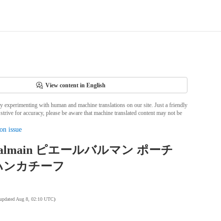
View content in English
ly experimenting with human and machine translations on our site. Just a friendly
strive for accuracy, please be aware that machine translated content may not be
on issue
e Balmain ピエールバルマン ポーチ
ハンカチーフ
 updated Aug 8, 02:10 UTC
)