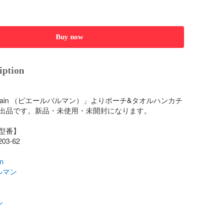
Buy now
iption
 Balmain （ピエールバルマン）」よりポーチ&タオルハンカチ
出品です。新品・未使用・未開封になります。

型番】

03-62

n
ルマン
ル