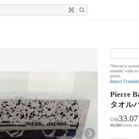
*Mercari is current
reminder: while we 
perfect.
Report Translati
Pierr
タオル
33.07
US$
¥
4,980
(
Currency rate