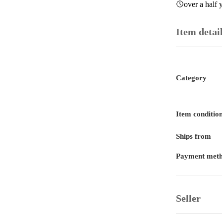
over a half 
Item detai
Category
Item conditio
Ships from
Payment met
Seller