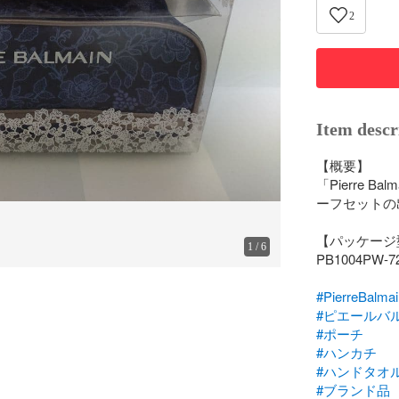
2
Item descr
【概要】

「Pierre
ーフセットの
【パッケージ
1
/
6
PB1004PW-72
#PierreBalmai
#ピエールバ
#ポーチ
#ハンカチ
#ハンドタオ
#ブランド品