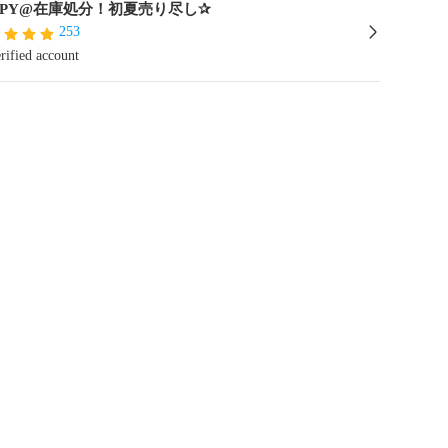
PPY@在庫処分！初夏売り尽し✰︎
253
rified account