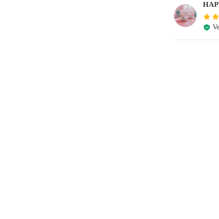
HA
Ve
e