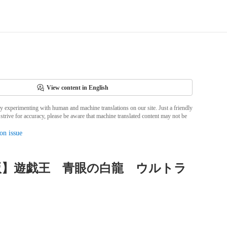
View content in English
ly experimenting with human and machine translations on our site. Just a friendly
strive for accuracy, please be aware that machine translated content may not be
on issue
版】遊戯王 青眼の白龍 ウルトラ