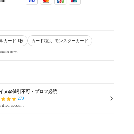
hod
ルカード 1枚
カード種別: モンスターカード
similar items.
イヌ@値引不可・プロフ必読
273
rified account