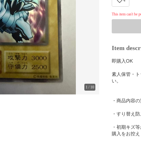
4
This item can't be 
Item descr
即購入OK

素人保管・ト
い。

1
/
10
・商品内容の
・すり替え防
・初期キズ等
購入をお控え