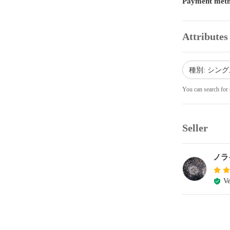
Payment met
Attributes
種別: シング
You can search for 
Seller
ノラ
Ve