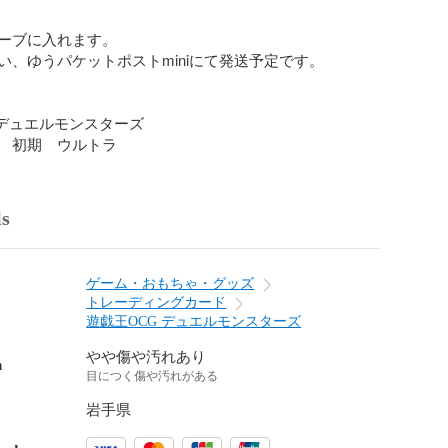
ーブに入れます。

い、ゆうパケットポストminiにて発送予定です。

 デュエルモンスターズ

　初期　ウルトラ
ls
ゲーム・おもちゃ・グッズ
トレーディングカード
遊戯王OCG デュエルモンスターズ
やや傷や汚れあり
n
目につく傷や汚れがある
岩手県