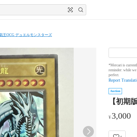
戯王OCG デュエルモンスターズ
*Mercari is current
reminder: while we 
perfect.
Report Translati
Auction
【初期
3,000
¥