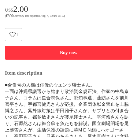
2.00
US$
¥
300
(
Currency rate updated Aug 7, 02:10 UTC
)
1
Buy now
Item description
■合併号の人欄は俳優のウエンツ瑛士さん。

一面は沖縄県議選から始まり政治資金規正法、作家の中島京
子さん、コラムは星合志保さん。都知事選、蓮舫さんを前川
喜平さん、宇都宮健児さんが応援。企業団体献金禁止を上脇
博之さん、紫外線対策は平田雅子さんが。サプリとの付き合
いの記事も。都並敏史さんが藤尾翔太さん、平河悠さんを語
り、石原然さんは舞台蘇る魚たちを解説。国立劇場閉場を尾
上墨雪さんが。生活保護の話題に華MＥＮ組にハオゴーさ
ん、高田聖子さん、日暮かをるさんも。尾木直樹さんは文科