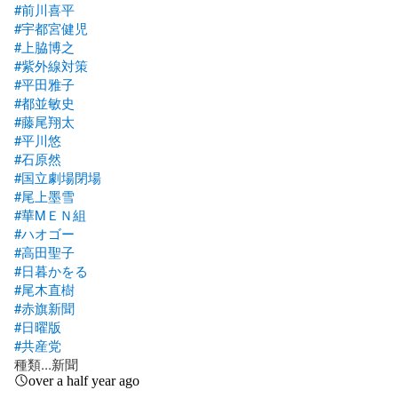
#前川喜平
#宇都宮健児
#上脇博之
#紫外線対策
#平田雅子
#都並敏史
#藤尾翔太
#平川悠
#石原然
#国立劇場閉場
#尾上墨雪
#華MＥＮ組
#ハオゴー
#高田聖子
#日暮かをる
#尾木直樹
#赤旗新聞
#日曜版
#共産党
種類...新聞
over a half year ago