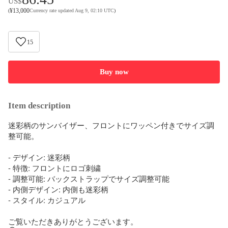
US$
¥
13,000
(
Currency rate updated Aug 9, 02:10 UTC
)
15
Buy now
Item description
迷彩柄のサンバイザー、フロントにワッペン付きでサイズ調
整可能。

- デザイン: 迷彩柄

- 特徴: フロントにロゴ刺繍

- 調整可能: バックストラップでサイズ調整可能

- 内側デザイン: 内側も迷彩柄

- スタイル: カジュアル

ご覧いただきありがとうございます。