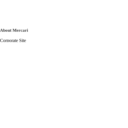
About Mercari
Corporate Site
Mercari Careers
Latest News
Official Blog
Press Kit
Mercari US
m department
Help
Help Center
Inquiry History List
Privacy Policy & Terms of Service
Terms of Service
Privacy Policy
Cookie Policy
Basic Policy on the Management of Personal Data Security