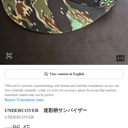
1
/
3
View content in English
*Mercari is currently experimenting with human and machine translations on our site.
Just a friendly reminder: while we strive for accuracy, please be aware that machine
translated content may not be perfect.
Report Translation issue
UNDERCOVER 迷彩柄サンバイザー
UNDERCOVER
86.45