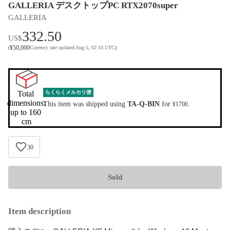
GALLERIA デスクトップPC RTX2070super
GALLERIA
332.50
US$
¥
50,000
(
Currency rate updated Aug 5, 02:10 UTC
)
Total 
らくらくメルカリ便
dimensions:

This item was shipped using
TA-Q-BIN
for
.
¥1700
up to 160 
cm
30
Sold
Item description