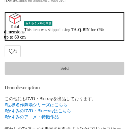
¥
20,989
(
Currency rate updated Aug 7, 02:10 UTC
)
らくらくメルカリ便
Total 
This item was shipped using
TA-Q-BIN
for
.
¥750
dimensions:

up to 60 cm
1
Sold
Item description
#世界名作劇場シリーズはこちら
#かすみのDVD・Bluーrayはこちら
#かすみのアニメ・特撮作品
懐かしのTVアニメの世界名作劇場『小公女(プリンセス)セー