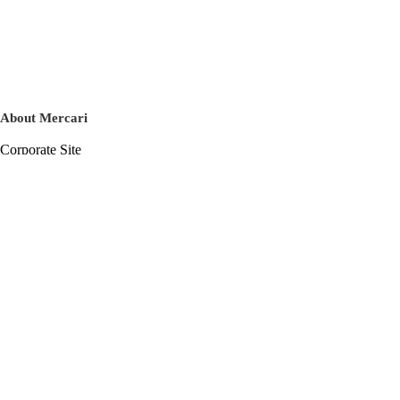
About Mercari
Corporate Site
Mercari Careers
Latest News
Official Blog
Press Kit
Mercari US
m department
Help
Help Center
Inquiry History List
Privacy Policy & Terms of Service
Terms of Service
Privacy Policy
Cookie Policy