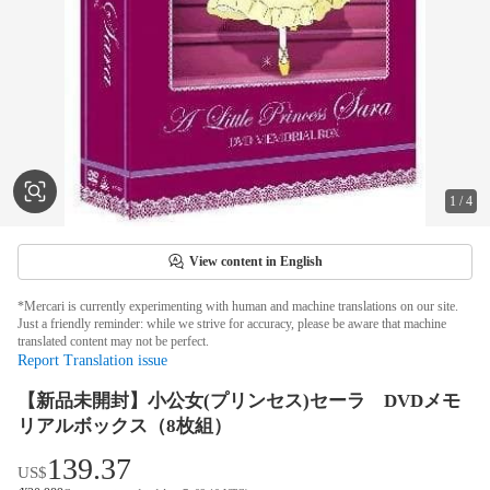
1
/
4
View content in English
*Mercari is currently experimenting with human and machine translations on our site.
Just a friendly reminder: while we strive for accuracy, please be aware that machine
translated content may not be perfect.
Report Translation issue
【新品未開封】小公女(プリンセス)セーラ DVDメモ
リアルボックス（8枚組）
139.37
US$