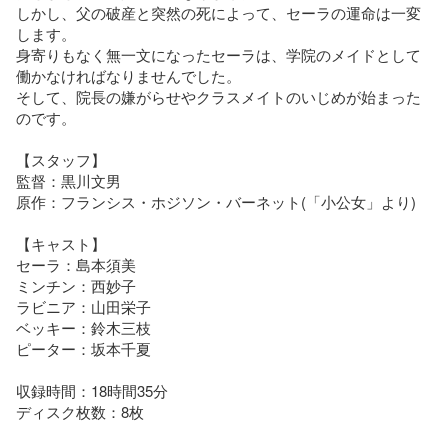
しかし、父の破産と突然の死によって、セーラの運命は一変
します。

身寄りもなく無一文になったセーラは、学院のメイドとして
働かなければなりませんでした。

そして、院長の嫌がらせやクラスメイトのいじめが始まった
のです。

【スタッフ】

監督：黒川文男

原作：フランシス・ホジソン・バーネット(「小公女」より)

【キャスト】

セーラ：島本須美

ミンチン：西妙子

ラビニア：山田栄子

ベッキー：鈴木三枝

ピーター：坂本千夏

収録時間：18時間35分

ディスク枚数：8枚
